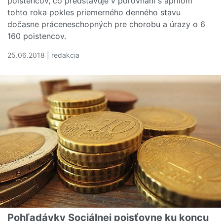
poistencov, čo predstavuje v porovnaní s aprílom
tohto roka pokles priemerného denného stavu
dočasne práceneschopných pre chorobu a úrazy o 6
160 poistencov.
25.06.2018 | redakcia
Čítať viac o Počet ľudí na PN na Slovensku klesá
Pohľadávky Sociálnej poisťovne ku koncu