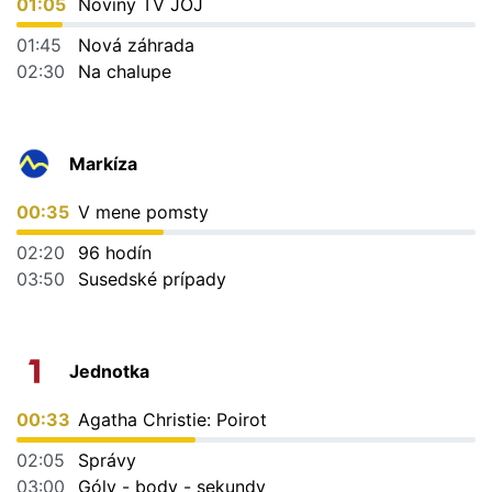
01:05
Noviny TV JOJ
01:45
Nová záhrada
02:30
Na chalupe
Markíza
00:35
V mene pomsty
02:20
96 hodín
03:50
Susedské prípady
Jednotka
00:33
Agatha Christie: Poirot
02:05
Správy
03:00
Góly - body - sekundy