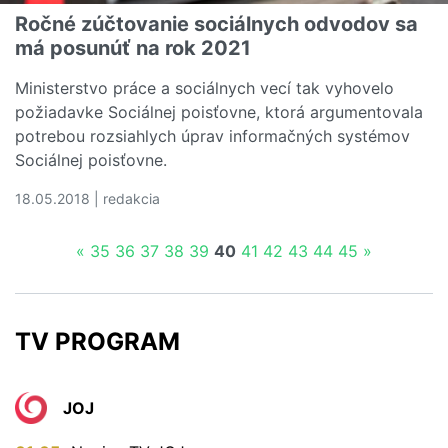
Ročné zúčtovanie sociálnych odvodov sa
má posunúť na rok 2021
Ministerstvo práce a sociálnych vecí tak vyhovelo
požiadavke Sociálnej poisťovne, ktorá argumentovala
potrebou rozsiahlych úprav informačných systémov
Sociálnej poisťovne.
18.05.2018 | redakcia
Čítať viac o Ročné zúčtovanie sociálnych odvodov sa m
«
35
36
37
38
39
40
41
42
43
44
45
»
TV PROGRAM
JOJ