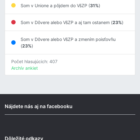
Som v Unione a pôjdem do VšZP (
31%
)
Som v Dôvere alebo VšZP a aj tam ostanem (
23%
)
Som v Dôvere alebo VšZP a zmením poisťovňu
(
23%
)
Počet hlasujúcich: 407
Archív ankiet
Nájdete nás aj na facebooku
Dôležité odkazy