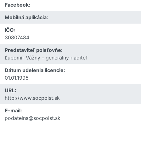
Facebook:
Mobilná aplikácia:
IČO:
30807484
Predstaviteľ poisťovňe:
Ľubomír Vážny - generálny riaditeľ
Dátum udelenia licencie:
01.01.1995
URL:
http://www.socpoist.sk
E-mail:
podatelna@socpoist.sk