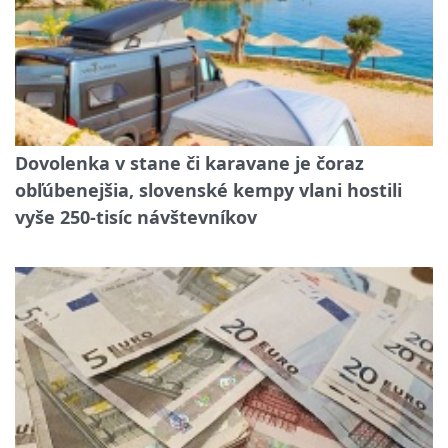
Dovolenka v stane či karavane je čoraz
obľúbenejšia, slovenské kempy vlani hostili
vyše 250-tisíc návštevníkov