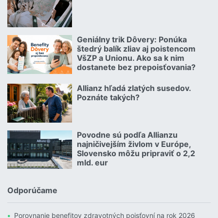
Čítať viac o Autom na dovolenku bez starostí
Geniálny trik Dôvery: Ponúka
06.07.2026 | | redakcia
štedrý balík zliav aj poistencom
VšZP a Unionu. Ako sa k nim
dostanete bez prepoisťovania?
Čítať viac o Geniálny trik Dôvery: Ponúka štedrý balík zliav aj p
Allianz hľadá zlatých susedov.
08.07.2026 |
Poznáte takých?
Čítať viac o Allianz hľadá zlatých susedov. Poznáte takých?
Povodne sú podľa Allianzu
23.07.2026 |
najničivejším živlom v Európe,
Slovensko môžu pripraviť o 2,2
mld. eur
Čítať viac o Povodne sú podľa Allianzu najničivejším živlom v Euró
Odporúčame
Porovnanie benefitov zdravotných poisťovní na rok 2026