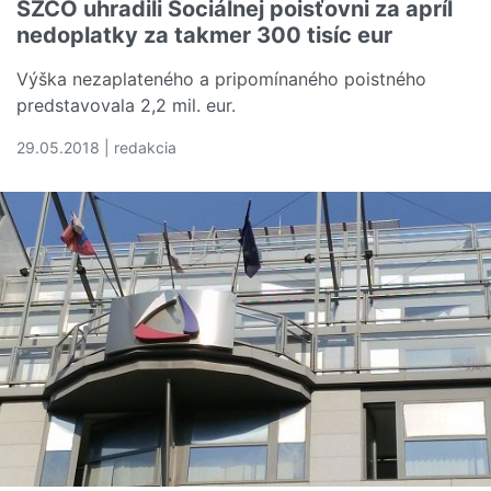
SZČO uhradili Sociálnej poisťovni za apríl
nedoplatky za takmer 300 tisíc eur
Výška nezaplateného a pripomínaného poistného
predstavovala 2,2 mil. eur.
29.05.2018 | redakcia
Čítať viac o SZČO uhradili Sociálnej poisťovni za apríl n