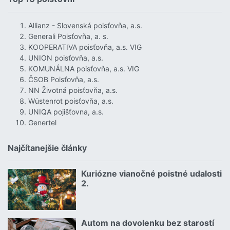
Allianz - Slovenská poisťovňa, a.s.
Generali Poisťovňa, a. s.
KOOPERATIVA poisťovňa, a.s. VIG
UNION poisťovňa, a.s.
KOMUNÁLNA poisťovňa, a.s. VIG
ČSOB Poisťovňa, a.s.
NN Životná poisťovňa, a.s.
Wüstenrot poisťovňa, a.s.
UNIQA pojišťovna, a.s.
Genertel
Najčítanejšie články
Kuriózne vianočné poistné udalosti
18.12.2024 | | redakcia
2.
Čítať viac o Kuriózne vianočné poistné udalosti 2.
Autom na dovolenku bez starostí
02.07.2026 |