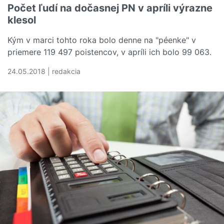
Počet ľudí na dočasnej PN v apríli výrazne
klesol
Kým v marci tohto roka bolo denne na "péenke" v
priemere 119 497 poistencov, v apríli ich bolo 99 063.
24.05.2018 | redakcia
Čítať viac o Počet ľudí na dočasnej PN v apríli výrazne kl