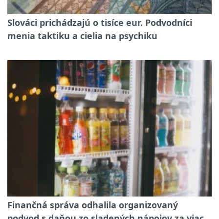
Slováci prichádzajú o tisíce eur. Podvodníci
menia taktiku a cielia na psychiku
Finančná správa odhalila organizovaný
podvod s daňou zo sladených nápojov za viac