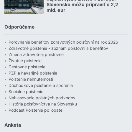
Slovensko môžu pripraviť o 2,2
mld. eur
Čítať viac o Povodne sú podľa Allianzu najničivejším živlom v Euró
Odporúčame
Porovnanie benefitov zdravotných poisťovní na rok 2026
Zdravotné poistenie - zoznam poisťovní a benefitov
Zmena zdravotnej poisťovne
Životné poistenie
Cestovné poistenie
PZP a havarijné poistenie
Poistenie nehnuteľnosti
Dôchodkové poistenie a sporenie
Sociálne poistenie
Nahlasovanie poistných podvodov
História poisťovníctva na Slovensku
Podcast Poistenie po lopate
Anketa