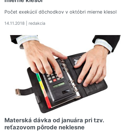
mierne klesol
Počet exekúcií dôchodkov v októbri mierne klesol
14.11.2018 | redakcia
Čítať viac o Počet exekúcií dôchodkov v októbri mierne 
Materská dávka od januára pri tzv.
reťazovom pôrode neklesne