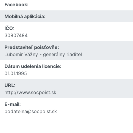
Facebook:
Mobilná aplikácia:
IČO:
30807484
Predstaviteľ poisťovňe:
Ľubomír Vážny - generálny riaditeľ
Dátum udelenia licencie:
01.01.1995
URL:
http://www.socpoist.sk
E-mail:
podatelna@socpoist.sk