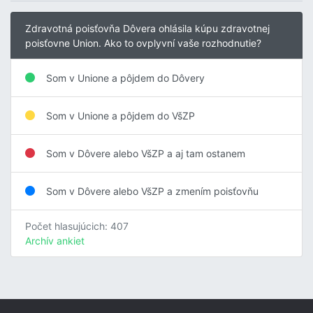
Zdravotná poisťovňa Dôvera ohlásila kúpu zdravotnej
poisťovne Union. Ako to ovplyvní vaše rozhodnutie?
Som v Unione a pôjdem do Dôvery
Som v Unione a pôjdem do VšZP
Som v Dôvere alebo VšZP a aj tam ostanem
Som v Dôvere alebo VšZP a zmením poisťovňu
Počet hlasujúcich: 407
Archív ankiet