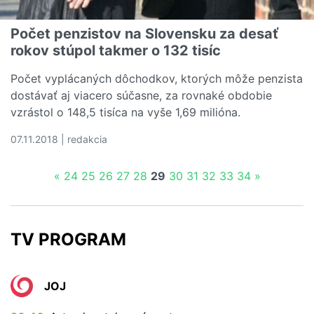
Počet penzistov na Slovensku za desať
rokov stúpol takmer o 132 tisíc
Počet vyplácaných dôchodkov, ktorých môže penzista
dostávať aj viacero súčasne, za rovnaké obdobie
vzrástol o 148,5 tisíca na vyše 1,69 milióna.
07.11.2018 | redakcia
Čítať viac o Počet penzistov na Slovensku za desať rokov
«
24
25
26
27
28
29
30
31
32
33
34
»
TV PROGRAM
JOJ