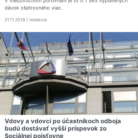
V medziročnom porovnaní je to o 1 365 vyplatených
dávok ošetrovného viac.
21.11.2018 | redakcia
Čítať viac o Sociálna poisťovňa vyplatila v októbri 11,2 
Vdovy a vdovci po účastníkoch odboja
budú dostávať vyšší príspevok zo
Sociálnej poisťovne