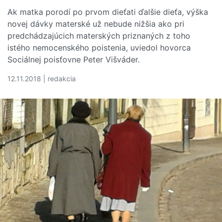
Ak matka porodí po prvom dieťati ďalšie dieťa, výška
novej dávky materské už nebude nižšia ako pri
predchádzajúcich materských priznaných z toho
istého nemocenského poistenia, uviedol hovorca
Sociálnej poisťovne Peter Višváder.
12.11.2018 | redakcia
Čítať viac o Materská dávka od januára pri tzv. reťazov