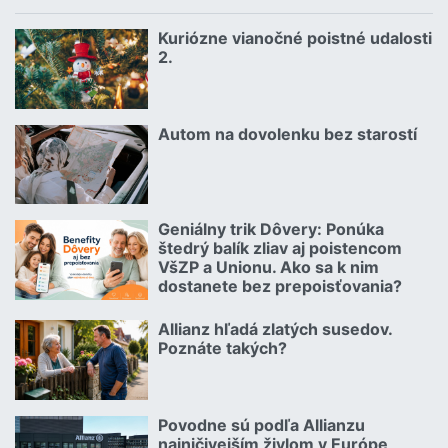
Kuriózne vianočné poistné udalosti
18.12.2024 | | redakcia
2.
Čítať viac o Kuriózne vianočné poistné udalosti 2.
Autom na dovolenku bez starostí
02.07.2026 |
Čítať viac o Autom na dovolenku bez starostí
Geniálny trik Dôvery: Ponúka
06.07.2026 | | redakcia
štedrý balík zliav aj poistencom
VšZP a Unionu. Ako sa k nim
dostanete bez prepoisťovania?
Čítať viac o Geniálny trik Dôvery: Ponúka štedrý balík zliav aj p
Allianz hľadá zlatých susedov.
08.07.2026 |
Poznáte takých?
Čítať viac o Allianz hľadá zlatých susedov. Poznáte takých?
Povodne sú podľa Allianzu
23.07.2026 |
najničivejším živlom v Európe,