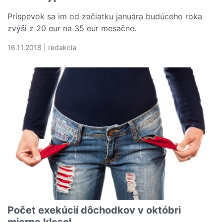
Príspevok sa im od začiatku januára budúceho roka
zvýši z 20 eur na 35 eur mesačne.
16.11.2018 | redakcia
Čítať viac o Vdovy a vdovci po účastníkoch odboja budú
Počet exekúcií dôchodkov v októbri