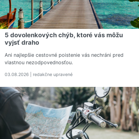
5 dovolenkových chýb, ktoré vás môžu
vyjsť draho
Ani najlepšie cestovné poistenie vás nechráni pred
vlastnou nezodpovednosťou.
03.08.2026 | redakčne upravené
Čítať viac o 5 dovolenkových chýb, ktoré vás môžu vyjs