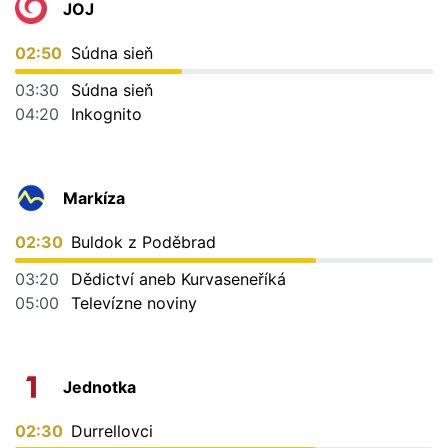
JOJ
02:50
Súdna sieň
03:30
Súdna sieň
04:20
Inkognito
Markíza
02:30
Buldok z Poděbrad
03:20
Dědictví aneb Kurvaseneříká
05:00
Televízne noviny
Jednotka
02:30
Durrellovci