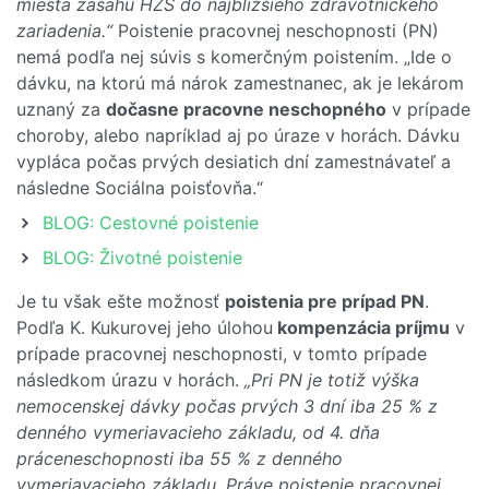
miesta zásahu HZS do najbližšieho zdravotníckeho
zariadenia.“
Poistenie pracovnej neschopnosti (PN)
nemá podľa nej súvis s komerčným poistením. „Ide o
dávku, na ktorú má nárok zamestnanec, ak je lekárom
uznaný za
dočasne pracovne neschopného
v prípade
choroby, alebo napríklad aj po úraze v horách. Dávku
vypláca počas prvých desiatich dní zamestnávateľ a
následne Sociálna poisťovňa.“
BLOG: Cestovné poistenie
BLOG: Životné poistenie
Je tu však ešte možnosť
poistenia pre prípad PN
.
Podľa K. Kukurovej jeho úlohou
kompenzácia príjmu
v
prípade pracovnej neschopnosti, v tomto prípade
následkom úrazu v horách.
„Pri PN je totiž výška
nemocenskej dávky počas prvých 3 dní iba 25 % z
denného vymeriavacieho základu, od 4. dňa
práceneschopnosti iba 55 % z denného
vymeriavacieho základu. Práve poistenie pracovnej