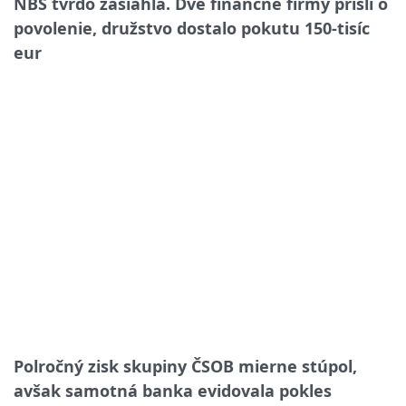
NBS tvrdo zasiahla. Dve finančné firmy prišli o
povolenie, družstvo dostalo pokutu 150-tisíc
eur
Polročný zisk skupiny ČSOB mierne stúpol,
avšak samotná banka evidovala pokles