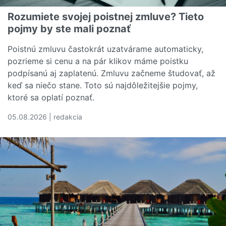
Rozumiete svojej poistnej zmluve? Tieto
pojmy by ste mali poznať
Poistnú zmluvu častokrát uzatvárame automaticky,
pozrieme si cenu a na pár klikov máme poistku
podpísanú aj zaplatenú. Zmluvu začneme študovať, až
keď sa niečo stane. Toto sú najdôležitejšie pojmy,
ktoré sa oplatí poznať.
05.08.2026 | redakcia
Čítať viac o Rozumiete svojej poistnej zmluve? Tieto poj