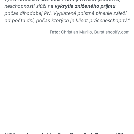
neschopnosti slúži na
vykrytie zníženého príjmu
počas dlhodobej PN. Vyplatené poistné plnenie záleží
od počtu dní, počas ktorých je klient práceneschopný.“
Foto:
Christian Murillo, Burst.shopify.com