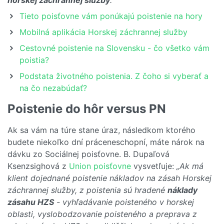
horskej záchrannej služby
.“
Tieto poisťovne vám ponúkajú poistenie na hory
Mobilná aplikácia Horskej záchrannej služby
Cestovné poistenie na Slovensku - čo všetko vám
poistia?
Podstata životného poistenia. Z čoho si vyberať a
na čo nezabúdať?
Poistenie do hôr versus PN
Ak sa vám na túre stane úraz, následkom ktorého
budete niekoľko dní práceneschopní, máte nárok na
dávku zo Sociálnej poisťovne. B. Dupaľová
Ksenzsighová z
Union poisťovne
vysvetľuje:
„Ak má
klient dojednané poistenie nákladov na zásah Horskej
záchrannej služby, z poistenia sú hradené
náklady
zásahu HZS
- vyhľadávanie poisteného v horskej
oblasti, vyslobodzovanie poisteného a preprava z