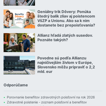
Čítať viac o Autom na dovolenku bez starostí
Geniálny trik Dôvery: Ponúka
06.07.2026 | | redakcia
štedrý balík zliav aj poistencom
VšZP a Unionu. Ako sa k nim
dostanete bez prepoisťovania?
Čítať viac o Geniálny trik Dôvery: Ponúka štedrý balík zliav aj p
Allianz hľadá zlatých susedov.
08.07.2026 |
Poznáte takých?
Čítať viac o Allianz hľadá zlatých susedov. Poznáte takých?
Povodne sú podľa Allianzu
23.07.2026 |
najničivejším živlom v Európe,
Slovensko môžu pripraviť o 2,2
mld. eur
Čítať viac o Povodne sú podľa Allianzu najničivejším živlom v Euró
Odporúčame
Porovnanie benefitov zdravotných poisťovní na rok 2026
Zdravotné poistenie - zoznam poisťovní a benefitov