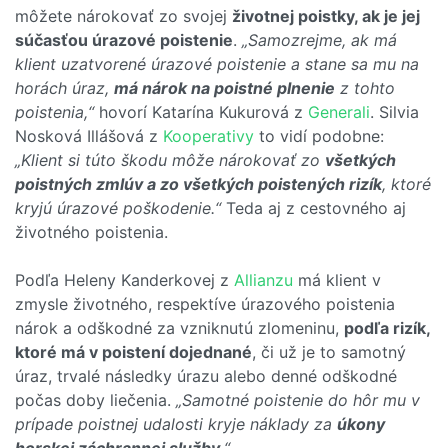
môžete nárokovať zo svojej
životnej poistky, ak je jej
súčasťou úrazové poistenie
.
„Samozrejme, ak má
klient uzatvorené úrazové poistenie a stane sa mu na
horách úraz,
má nárok na poistné plnenie
z tohto
poistenia,“
hovorí Katarína Kukurová z
Generali
. Silvia
Nosková Illášová z
Kooperativy
to vidí podobne:
„Klient si túto škodu môže nárokovať zo
všetkých
poistných zmlúv a zo všetkých poistených rizík
, ktoré
kryjú úrazové poškodenie.“
Teda aj z cestovného aj
životného poistenia.
Podľa Heleny Kanderkovej z
Allianzu
má klient v
zmysle životného, respektíve úrazového poistenia
nárok a odškodné za vzniknutú zlomeninu,
podľa rizík,
ktoré má v poistení dojednané
, či už je to samotný
úraz, trvalé následky úrazu alebo denné odškodné
počas doby liečenia.
„Samotné poistenie do hôr mu v
prípade poistnej udalosti kryje náklady za
úkony