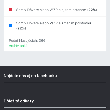
Som v Dôvere alebo VšZP a aj tam ostanem (
22%
)
Som v Dôvere alebo VšZP a zmením poisťovňu
(
22%
)
Počet hlasujúcich: 366
Archív ankiet
Nájdete nás aj na facebooku
Dôležité odkazy