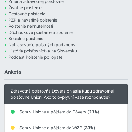
Zmena zdravotnej poisťovne
Životné poistenie
Cestovné poistenie
PZP a havarijné poistenie
Poistenie nehnuteľnosti
Dôchodkové poistenie a sporenie
Sociálne poistenie
Nahlasovanie poistných podvodov
História poisťovníctva na Slovensku
Podcast Poistenie po lopate
Anketa
Zdravotná poisťovňa Dôvera ohlásila kúpu zdravotnej
poisťovne Union. Ako to ovplyvní vaše rozhodnutie?
Som v Unione a pôjdem do Dôvery (
23%
)
Som v Unione a pôjdem do VšZP (
33%
)