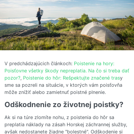
V predchádzajúcich článkoch:
Poistenie na hory:
Poisťovne všetky škody nepreplatia. Na čo si treba dať
pozor?
,
Poistenie do hôr: Rešpektujte značené tras
y
sme sa pozreli na situácie, v ktorých vám poisťovňa
môže znížiť alebo zamietnuť poistné plnenie.
Odškodnenie zo životnej poistky?
Ak si na túre zlomíte nohu, z poistenia do hôr sa
preplatia náklady na zásah Horskej záchrannej služby,
avšak nedostanete žiadne "bolestné". Odškodenie si