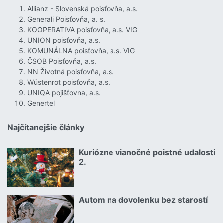
Allianz - Slovenská poisťovňa, a.s.
Generali Poisťovňa, a. s.
KOOPERATIVA poisťovňa, a.s. VIG
UNION poisťovňa, a.s.
KOMUNÁLNA poisťovňa, a.s. VIG
ČSOB Poisťovňa, a.s.
NN Životná poisťovňa, a.s.
Wüstenrot poisťovňa, a.s.
UNIQA pojišťovna, a.s.
Genertel
Najčítanejšie články
Kuriózne vianočné poistné udalosti
18.12.2024 | | redakcia
2.
Čítať viac o Kuriózne vianočné poistné udalosti 2.
Autom na dovolenku bez starostí
02.07.2026 |