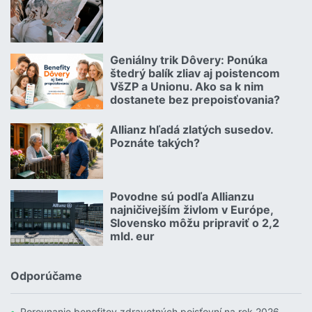
Čítať viac o Autom na dovolenku bez starostí
Geniálny trik Dôvery: Ponúka
06.07.2026 | | redakcia
štedrý balík zliav aj poistencom
VšZP a Unionu. Ako sa k nim
dostanete bez prepoisťovania?
Čítať viac o Geniálny trik Dôvery: Ponúka štedrý balík zliav aj p
Allianz hľadá zlatých susedov.
08.07.2026 |
Poznáte takých?
Čítať viac o Allianz hľadá zlatých susedov. Poznáte takých?
Povodne sú podľa Allianzu
23.07.2026 |
najničivejším živlom v Európe,
Slovensko môžu pripraviť o 2,2
mld. eur
Čítať viac o Povodne sú podľa Allianzu najničivejším živlom v Euró
Odporúčame
Porovnanie benefitov zdravotných poisťovní na rok 2026