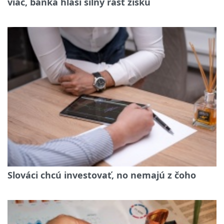
viac, banka hlási silný rast zisku
Slováci chcú investovať, no nemajú z čoho