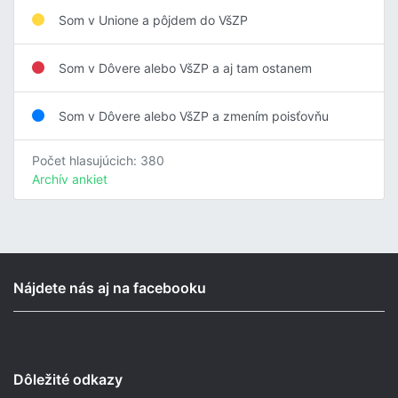
Som v Unione a pôjdem do VšZP
Som v Dôvere alebo VšZP a aj tam ostanem
Som v Dôvere alebo VšZP a zmením poisťovňu
Počet hlasujúcich: 380
Archív ankiet
Nájdete nás aj na facebooku
Dôležité odkazy