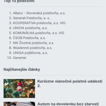
Top 10 poisťovní
Allianz - Slovenská poisťovňa, a.s.
Generali Poisťovňa, a. s.
KOOPERATIVA poisťovňa, a.s. VIG
UNION poisťovňa, a.s.
KOMUNÁLNA poisťovňa, a.s. VIG
ČSOB Poisťovňa, a.s.
NN Životná poisťovňa, a.s.
Wüstenrot poisťovňa, a.s.
UNIQA pojišťovna, a.s.
Genertel
Najčítanejšie články
Kuriózne vianočné poistné udalosti
18.12.2024 | | redakcia
2.
Čítať viac o Kuriózne vianočné poistné udalosti 2.
Autom na dovolenku bez starostí
02.07.2026 |