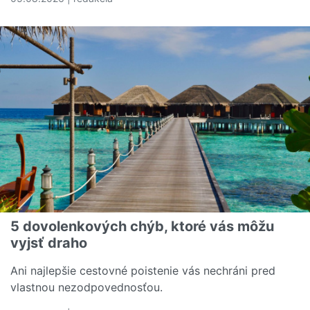
Čítať viac o Rozumiete svojej poistnej zmluve? Tieto poj
5 dovolenkových chýb, ktoré vás môžu
vyjsť draho
Ani najlepšie cestovné poistenie vás nechráni pred
vlastnou nezodpovednosťou.