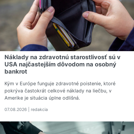
Náklady na zdravotnú starostlivosť sú v
USA najčastejším dôvodom na osobný
bankrot
Kým v Európe funguje zdravotné poistenie, ktoré
pokrýva častokrát celkové náklady na liečbu, v
Amerike je situácia úplne odlišná.
07.08.2026 | redakcia
Čítať viac o Náklady na zdravotnú starostlivosť sú v U