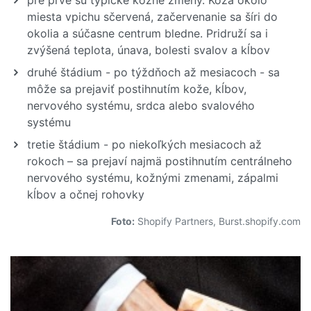
pre prvé sú typické kožné zmeny. Koža okolo
miesta vpichu sčervená, začervenanie sa šíri do
okolia a súčasne centrum bledne. Pridruží sa i
zvýšená teplota, únava, bolesti svalov a kĺbov
druhé štádium - po týždňoch až mesiacoch - sa
môže sa prejaviť postihnutím kože, kĺbov,
nervového systému, srdca alebo svalového
systému
tretie štádium - po niekoľkých mesiacoch až
rokoch – sa prejaví najmä postihnutím centrálneho
nervového systému, kožnými zmenami, zápalmi
kĺbov a očnej rohovky
Foto:
Shopify Partners, Burst.shopify.com