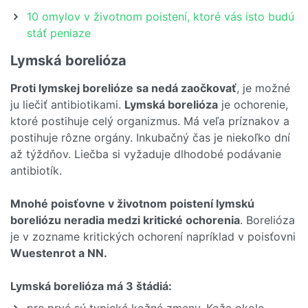
10 omylov v životnom poistení, ktoré vás isto budú
stáť peniaze
Lymská borelióza
Proti lymskej borelióze sa nedá zaočkovať
, je možné
ju liečiť antibiotikami.
Lymská borelióza
je ochorenie,
ktoré postihuje celý organizmus. Má veľa príznakov a
postihuje rôzne orgány. Inkubačný čas je niekoľko dní
až týždňov. Liečba si vyžaduje dlhodobé podávanie
antibiotík.
Mnohé poisťovne v životnom poistení lymskú
boreliózu neradia medzi kritické ochorenia
. Borelióza
je v zozname kritických ochorení napríklad v poisťovni
Wuestenrot a NN.
Lymská borelióza má 3 štádiá: