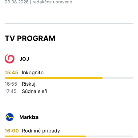
03.08.2026 | redakčne upravené
Čítať viac o 5 dovolenkových chýb, ktoré vás môžu vyjs
TV PROGRAM
JOJ
15:45
Inkognito
16:55
Riskuj!
17:45
Súdna sieň
Markíza
16:00
Rodinné prípady