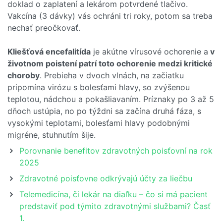
doklad o zaplatení a lekárom potvrdené tlačivo.
Vakcína (3 dávky) vás ochráni tri roky, potom sa treba
nechať preočkovať.
Kliešťová encefalitída
je akútne vírusové ochorenie a
v
životnom poistení patrí toto ochorenie medzi kritické
choroby
. Prebieha v dvoch vlnách, na začiatku
pripomína virózu s bolesťami hlavy, so zvýšenou
teplotou, nádchou a pokašliavaním. Príznaky po 3 až 5
dňoch ustúpia, no po týždni sa začína druhá fáza, s
vysokými teplotami, bolesťami hlavy podobnými
migréne, stuhnutím šije.
Porovnanie benefitov zdravotných poisťovní na rok
2025
Zdravotné poisťovne odkrývajú účty za liečbu
Telemedicína, či lekár na diaľku – čo si má pacient
predstaviť pod týmito zdravotnými službami? Časť
1.