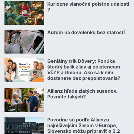
Kuriózne vianočné poistné udalosti
18.12.2024 | | redakcia
2.
Čítať viac o Kuriózne vianočné poistné udalosti 2.
Autom na dovolenku bez starostí
02.07.2026 |
Čítať viac o Autom na dovolenku bez starostí
Geniálny trik Dôvery: Ponúka
06.07.2026 | | redakcia
štedrý balík zliav aj poistencom
VšZP a Unionu. Ako sa k nim
dostanete bez prepoisťovania?
Čítať viac o Geniálny trik Dôvery: Ponúka štedrý balík zliav aj p
Allianz hľadá zlatých susedov.
08.07.2026 |
Poznáte takých?
Čítať viac o Allianz hľadá zlatých susedov. Poznáte takých?
Povodne sú podľa Allianzu
23.07.2026 |
najničivejším živlom v Európe,
Slovensko môžu pripraviť o 2,2