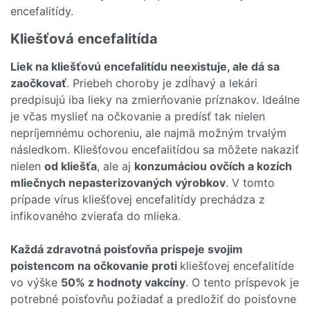
encefalitídy.
Kliešťová encefalitída
Liek na kliešťovú encefalitídu neexistuje, ale dá sa
zaočkovať
. Priebeh choroby je zdĺhavý a lekári
predpisujú iba lieky na zmierňovanie príznakov. Ideálne
je včas myslieť na očkovanie a predísť tak nielen
nepríjemnému ochoreniu, ale najmä možným trvalým
následkom. Kliešťovou encefalitídou sa môžete nakaziť
nielen
od kliešťa
, ale aj
konzumáciou ovčích a kozích
mliečnych nepasterizovaných výrobkov
. V tomto
prípade vírus kliešťovej encefalitídy prechádza z
infikovaného zvieraťa do mlieka.
Každá zdravotná poisťovňa prispeje svojim
poistencom na očkovanie proti
kliešťovej encefalitíde
vo výške
50% z hodnoty vakcíny
. O tento príspevok je
potrebné poisťovňu požiadať a predložiť do poisťovne