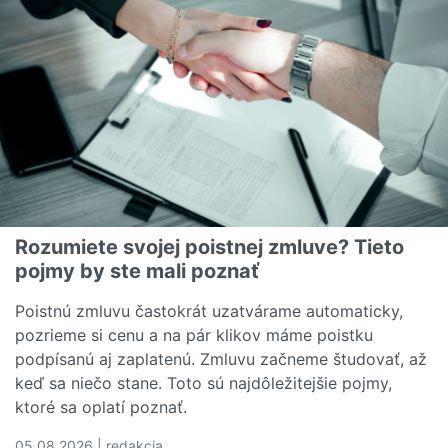
Rozumiete svojej poistnej zmluve? Tieto
pojmy by ste mali poznať
Poistnú zmluvu častokrát uzatvárame automaticky,
pozrieme si cenu a na pár klikov máme poistku
podpísanú aj zaplatenú. Zmluvu začneme študovať, až
keď sa niečo stane. Toto sú najdôležitejšie pojmy,
ktoré sa oplatí poznať.
05.08.2026 | redakcia