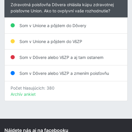
Zdravotná poisťovňa Dôvera ohlásila kúpu zdravotnej
poisťovne Union. Ako to ovplyvní vaše rozhodnutie?
Som v Unione a pôjdem do Dôvery
Som v Unione a pôjdem do VšZP
Som v Dôvere alebo VšZP a aj tam ostanem
Som v Dôvere alebo VšZP a zmením poisťovňu
Počet hlasujúcich: 380
Archív ankiet
Nájdete nás aj na facebooku