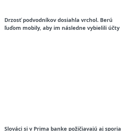
Drzosť podvodníkov dosiahla vrchol. Berú
ľuďom mobily, aby im následne vybielili účty
Slováci si v Prima banke požičiavajú aj sporia