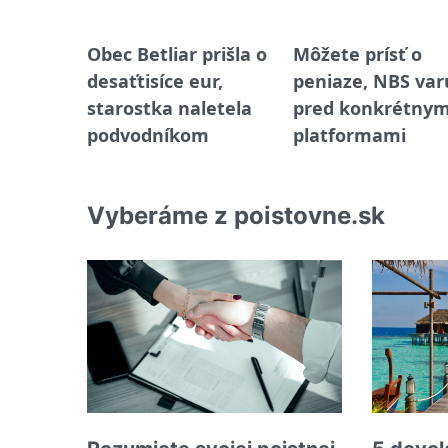
Obec Betliar prišla o
Môžete prísť o
desaťtisíce eur,
peniaze, NBS var
starostka naletela
pred konkrétnym
podvodníkom
platformami
Vyberáme z poistovne.sk