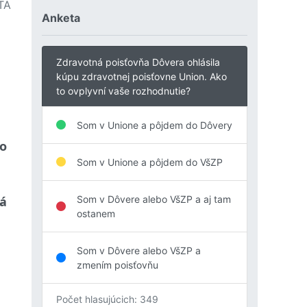
TA
Anketa
Zdravotná poisťovňa Dôvera ohlásila
kúpu zdravotnej poisťovne Union. Ako
to ovplyvní vaše rozhodnutie?
Som v Unione a pôjdem do Dôvery
to
Som v Unione a pôjdem do VšZP
Som v Dôvere alebo VšZP a aj tam
á
ostanem
Som v Dôvere alebo VšZP a
zmením poisťovňu
Počet hlasujúcich: 349