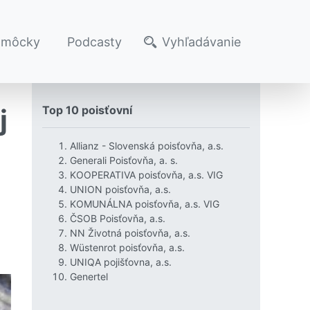
omôcky
Podcasty
Vyhľadávanie
j
Top 10 poisťovní
Allianz - Slovenská poisťovňa, a.s.
Generali Poisťovňa, a. s.
KOOPERATIVA poisťovňa, a.s. VIG
UNION poisťovňa, a.s.
KOMUNÁLNA poisťovňa, a.s. VIG
ČSOB Poisťovňa, a.s.
NN Životná poisťovňa, a.s.
Wüstenrot poisťovňa, a.s.
UNIQA pojišťovna, a.s.
Genertel