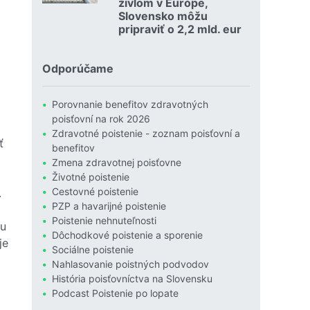
živlom v Európe,
Slovensko môžu
pripraviť o 2,2 mld. eur
Čítať viac o Povodne sú podľa Allianzu najničivejším živlom
Odporúčame
Porovnanie benefitov zdravotných
poisťovní na rok 2026
Zdravotné poistenie - zoznam poisťovní a
ť
benefitov
Zmena zdravotnej poisťovne
Životné poistenie
Cestovné poistenie
.
PZP a havarijné poistenie
Poistenie nehnuteľnosti
ou
Dôchodkové poistenie a sporenie
je
Sociálne poistenie
Nahlasovanie poistných podvodov
História poisťovníctva na Slovensku
Podcast Poistenie po lopate