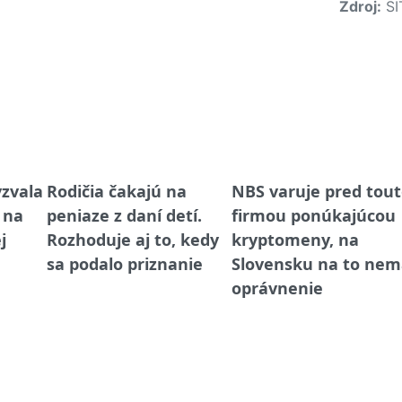
Zdroj:
SI
zvala
Rodičia čakajú na
NBS varuje pred tou
 na
peniaze z daní detí.
firmou ponúkajúcou
j
Rozhoduje aj to, kedy
kryptomeny, na
sa podalo priznanie
Slovensku na to nem
oprávnenie