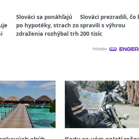
Slováci sa ponáhľajú
Slováci prezradili, čo 
uje
po hypotéky, strach zo
spravili s výhrou
i
zdraženia rozhýbal trh
200 tisíc