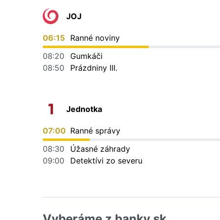
JOJ
06:15
Ranné noviny
08:20
Gumkáči
08:50
Prázdniny III.
Jednotka
07:00
Ranné správy
08:30
Úžasné záhrady
09:00
Detektívi zo severu
Vyberáme z banky.sk