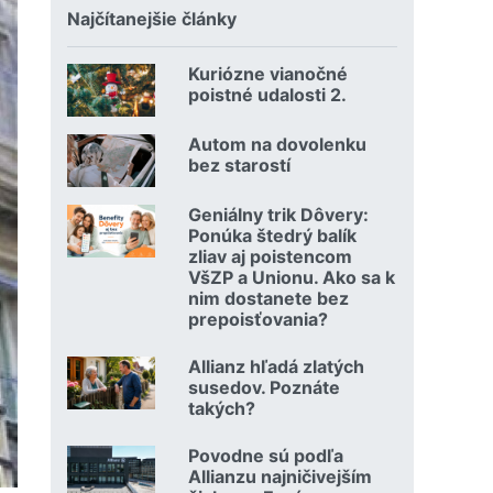
Najčítanejšie články
Kuriózne vianočné
18.12.2024 | | redakcia
poistné udalosti 2.
Čítať viac o Kuriózne vianočné poistné udalosti 2.
Autom na dovolenku
02.07.2026 |
bez starostí
Čítať viac o Autom na dovolenku bez starostí
Geniálny trik Dôvery:
06.07.2026 | | redakcia
Ponúka štedrý balík
zliav aj poistencom
VšZP a Unionu. Ako sa k
nim dostanete bez
prepoisťovania?
Čítať viac o Geniálny trik Dôvery: Ponúka štedrý balík zli
Allianz hľadá zlatých
08.07.2026 |
susedov. Poznáte
takých?
Čítať viac o Allianz hľadá zlatých susedov. Poznáte takých
Povodne sú podľa
23.07.2026 |
Allianzu najničivejším