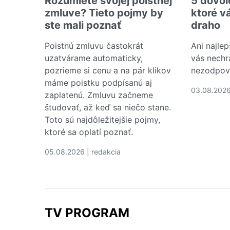
Rozumiete svojej poistnej
5 dovol
zmluve? Tieto pojmy by
ktoré v
ste mali poznať
draho
Poistnú zmluvu častokrát
Ani najlep
uzatvárame automaticky,
vás nechr
pozrieme si cenu a na pár klikov
nezodpov
máme poistku podpísanú aj
03.08.2026
zaplatenú. Zmluvu začneme
Čítať via
študovať, až keď sa niečo stane.
Toto sú najdôležitejšie pojmy,
ktoré sa oplatí poznať.
05.08.2026 | redakcia
Čítať viac o Rozumiete svojej poistnej zmluve?
TV PROGRAM