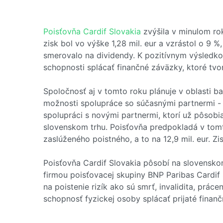
Poisťovňa Cardif Slovakia
zvýšila v minulom rok
zisk bol vo výške 1,28 mil. eur a vzrástol o 9
smerovalo na dividendy. K pozitívnym výsledko
schopnosti splácať finančné záväzky, ktoré tvor
Spoločnosť aj v tomto roku plánuje v oblasti b
možnosti spolupráce so súčasnými partnermi - f
spolupráci s novými partnermi, ktorí už pôsobi
slovenskom trhu. Poisťovňa predpokladá v tomt
zaslúženého poistného, a to na 12,9 mil. eur. Zi
Poisťovňa Cardif Slovakia pôsobí na slovensk
firmou poisťovacej skupiny BNP Paribas Cardif s
na poistenie rizík ako sú smrť, invalidita, prá
schopnosť fyzickej osoby splácať prijaté finan