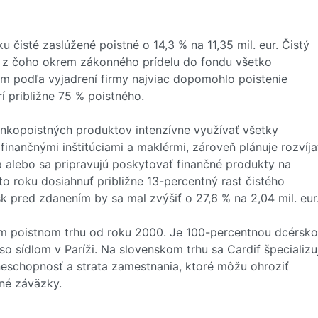
u čisté zaslúžené poistné o 14,3 % na 11,35 mil. eur. Čistý
 %, z čoho okrem zákonného prídelu do fondu všetko
m podľa vyjadrení firmy najviac dopomohlo poistenie
í približne 75 % poistného.
ankopoistných produktov intenzívne využívať všetky
inančnými inštitúciami a maklérmi, zároveň plánuje rozvíja
a alebo sa pripravujú poskytovať finančné produkty na
o roku dosiahnuť približne 13-percentný rast čistého
sk pred zdanením by sa mal zvýšiť o 27,6 % na 2,04 mil. eur
om poistnom trhu od roku 2000. Je 100-percentnou dcérsk
o sídlom v Paríži. Na slovenskom trhu sa Cardif špecializu
ceneschopnosť a strata zamestnania, ktoré môžu ohroziť
čné záväzky.