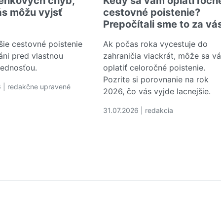
enkových chýb,
Kedy sa vám oplatí ročn
ás môžu vyjsť
cestovné poistenie?
Prepočítali sme to za vá
šie cestovné poistenie
Ak počas roka vycestuje do
áni pred vlastnou
zahraničia viackrát, môže sa v
ednosťou.
oplatiť celoročné poistenie.
Pozrite si porovnanie na rok
 | redakčne upravené
2026, čo vás vyjde lacnejšie.
c o 5 dovolenkových chýb, ktoré vás môžu vyjsť draho
31.07.2026 | redakcia
Čítať viac o Kedy sa vám oplatí
 Tieto pojmy by ste mali poznať