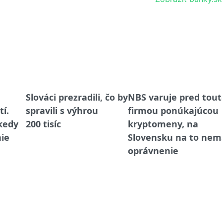
a
Slováci prezradili, čo by
NBS varuje pred tou
tí.
spravili s výhrou
firmou ponúkajúcou
 kedy
200 tisíc
kryptomeny, na
nie
Slovensku na to nem
oprávnenie