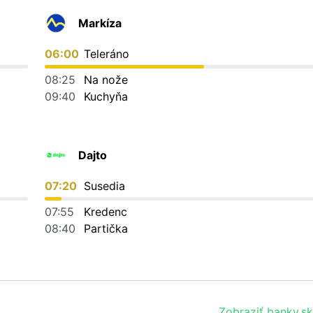
Markíza
06:00
Teleráno
08:25
Na nože
09:40
Kuchyňa
Dajto
07:20
Susedia
07:55
Kredenc
08:40
Partička
Zobraziť banky.sk