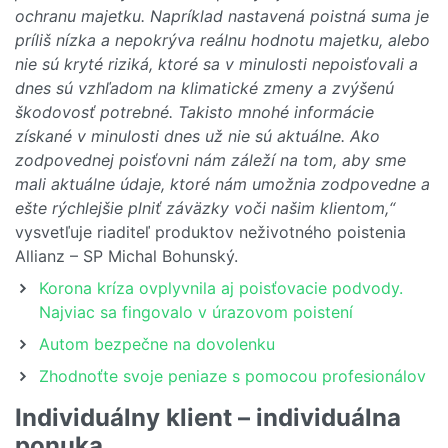
ochranu majetku. Napríklad nastavená poistná suma je
príliš nízka a nepokrýva reálnu hodnotu majetku, alebo
nie sú kryté riziká, ktoré sa v minulosti nepoisťovali a
dnes sú vzhľadom na klimatické zmeny a zvýšenú
škodovosť potrebné. Takisto mnohé informácie
získané v minulosti dnes už nie sú aktuálne. Ako
zodpovednej poisťovni nám záleží na tom, aby sme
mali aktuálne údaje, ktoré nám umožnia zodpovedne a
ešte rýchlejšie plniť záväzky voči našim klientom,“
vysvetľuje riaditeľ produktov neživotného poistenia
Allianz – SP Michal Bohunský.
Korona kríza ovplyvnila aj poisťovacie podvody.
Najviac sa fingovalo v úrazovom poistení
Autom bezpečne na dovolenku
Zhodnoťte svoje peniaze s pomocou profesionálov
Individuálny klient – individuálna
ponuka