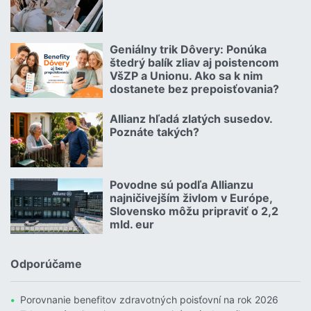
Čítať viac o Autom na dovolenku bez starostí
Geniálny trik Dôvery: Ponúka
06.07.2026 | | redakcia
štedrý balík zliav aj poistencom
VšZP a Unionu. Ako sa k nim
dostanete bez prepoisťovania?
Čítať viac o Geniálny trik Dôvery: Ponúka štedrý balík zliav aj p
Allianz hľadá zlatých susedov.
08.07.2026 |
Poznáte takých?
Čítať viac o Allianz hľadá zlatých susedov. Poznáte takých?
Povodne sú podľa Allianzu
23.07.2026 |
najničivejším živlom v Európe,
Slovensko môžu pripraviť o 2,2
mld. eur
Čítať viac o Povodne sú podľa Allianzu najničivejším živlom v Euró
Odporúčame
Porovnanie benefitov zdravotných poisťovní na rok 2026