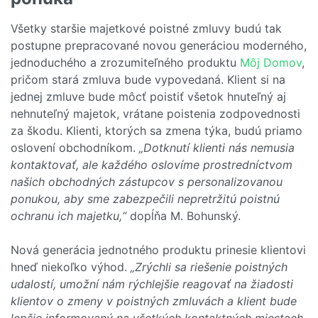
Všetky staršie majetkové poistné zmluvy budú tak
postupne prepracované novou generáciou moderného,
jednoduchého a zrozumiteľného produktu
Môj Domov
,
pričom stará zmluva bude vypovedaná. Klient si na
jednej zmluve bude môcť poistiť všetok hnuteľný aj
nehnuteľný majetok, vrátane poistenia zodpovednosti
za škodu. Klienti, ktorých sa zmena týka, budú priamo
oslovení obchodníkom.
„Dotknutí klienti nás nemusia
kontaktovať, ale každého oslovíme prostredníctvom
našich obchodných zástupcov s personalizovanou
ponukou, aby sme zabezpečili nepretržitú poistnú
ochranu ich majetku,“
dopĺňa M. Bohunský.
Nová generácia jednotného produktu prinesie klientovi
hneď niekoľko výhod.
„Zrýchli sa riešenie poistných
udalostí, umožní nám rýchlejšie reagovať na žiadosti
klientov o zmeny v poistných zmluvách a klient bude
lepšie informovaný na všetkých kontaktných miestach.