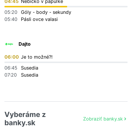
04:45
Nebíčko v papuľke
05:20
Góly - body - sekundy
05:40
Pásli ovce valasi
Dajto
06:00
Je to možné?!
06:45
Susedia
07:20
Susedia
Vyberáme z
Zobraziť banky.sk
banky.sk