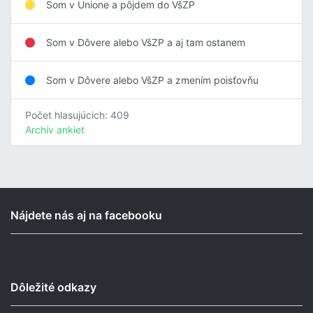
Som v Unione a pôjdem do VšZP
Som v Dôvere alebo VšZP a aj tam ostanem
Som v Dôvere alebo VšZP a zmením poisťovňu
Počet hlasujúcich: 409
Archív ankiet
Nájdete nás aj na facebooku
Dôležité odkazy