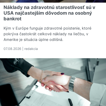
Náklady na zdravotnú starostlivosť sú v
USA najčastejším dôvodom na osobný
bankrot
Kým v Európe funguje zdravotné poistenie, ktoré
pokrýva častokrát celkové náklady na liečbu, v
Amerike je situácia úplne odlišná.
07.08.2026 | redakcia
Čítať viac o Náklady na zdravotnú starostlivosť sú v U