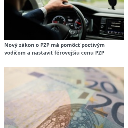
Nový zákon o PZP má pomôcť poctivým
vodičom a nastaviť férovejšiu cenu PZP