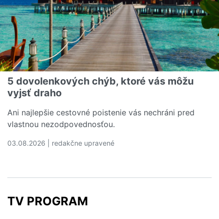
5 dovolenkových chýb, ktoré vás môžu
vyjsť draho
Ani najlepšie cestovné poistenie vás nechráni pred
vlastnou nezodpovednosťou.
03.08.2026 | redakčne upravené
Čítať viac o 5 dovolenkových chýb, ktoré vás môžu vyjs
TV PROGRAM