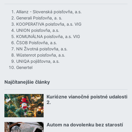
Allianz - Slovenská poisťovňa, a.s.
Generali Poisťovňa, a. s.
KOOPERATIVA poisťovňa, a.s. VIG
UNION poisťovňa, a.s.
KOMUNÁLNA poisťovňa, a.s. VIG
ČSOB Poisťovňa, a.s.
NN Životná poisťovňa, a.s.
Wüstenrot poisťovňa, a.s.
UNIQA pojišťovna, a.s.
Genertel
Najčítanejšie články
Kuriózne vianočné poistné udalosti
18.12.2024 | | redakcia
2.
Čítať viac o Kuriózne vianočné poistné udalosti 2.
Autom na dovolenku bez starostí
02.07.2026 |