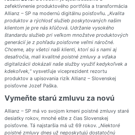
zefektívnenie produktového portfólia a transformácia
Allianz – SP na modernú digitálnu poisťovňu.
„Kvalita
produktov a rýchlosť služieb poskytovaných našim
klientom je pre nás kľúčová. Udržanie vysokého
štandardu služieb pri veľkom množstve produktových
generácií je z pohľadu poisťovne veľmi náročné.
Chceme, aby všetci naši klienti, ktorí sú s nami aj
desaťročia, mali kvalitné poistné zmluvy a vďaka
digitalizácii dokázali naše služby využiť kedykoľvek a
kdekoľvek,“
vysvetľuje viceprezident rezortu
produktov a upisovania rizík Allianz – Slovenskej
poisťovne Jozef Paška.
Vymeňte starú zmluvu za novú
Allianz – SP má vo svojom kmeni poistné zmluvy staré
desiatky rokov, mnohé ešte z čias Slovenskej
poisťovne. Tá najstaršia má už 69 rokov.
„Niektoré
poistné zmluvy dnes už neposkytujú dostatočnú