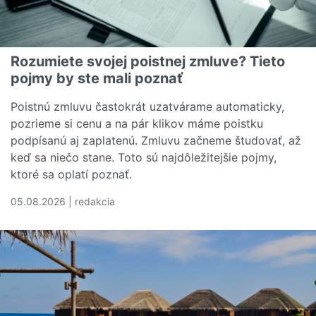
Rozumiete svojej poistnej zmluve? Tieto
pojmy by ste mali poznať
Poistnú zmluvu častokrát uzatvárame automaticky,
pozrieme si cenu a na pár klikov máme poistku
podpísanú aj zaplatenú. Zmluvu začneme študovať, až
keď sa niečo stane. Toto sú najdôležitejšie pojmy,
ktoré sa oplatí poznať.
05.08.2026 | redakcia
Čítať viac o Rozumiete svojej poistnej zmluve? Tieto poj