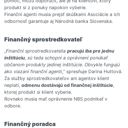
pomoc, môžu odporučiť, ale je na klientovi, ktorý
produkt si z ponuky napokon vyberie.
Finanční agenti musia prejsť skúškami Asociácie a ich
odbornosť garantuje aj Národná banka Slovenska.
Finančný sprostredkovateľ
„
Finanční sprostredkovatelia
pracujú iba pre jednu
inštitúciu
, sú teda schopní a oprávnení ponúkať
občanom produkty jedinej inštitúcie. Obvykle fungujú
ako viazaní finanční agenti
,“ spresňuje Darina Huttová.
Za služby sprostredkovateľov ani agentov klient
neplatí,
odmenu dostávajú od finančnej inštitúcie
,
ktorej produkt si klient vyberie.
Rovnako musia mať oprávnenie NBS podnikať v
odbore.
Finančný poradca