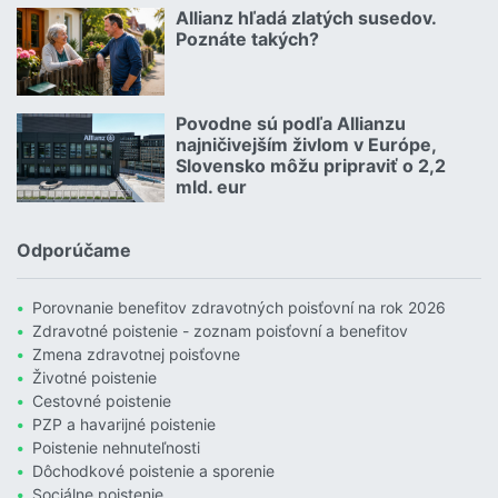
Čítať viac o Geniálny trik Dôvery: Ponúka štedrý balík zliav aj p
Allianz hľadá zlatých susedov.
08.07.2026 |
Poznáte takých?
Čítať viac o Allianz hľadá zlatých susedov. Poznáte takých?
Povodne sú podľa Allianzu
23.07.2026 |
najničivejším živlom v Európe,
Slovensko môžu pripraviť o 2,2
mld. eur
Čítať viac o Povodne sú podľa Allianzu najničivejším živlom v Euró
Odporúčame
Porovnanie benefitov zdravotných poisťovní na rok 2026
Zdravotné poistenie - zoznam poisťovní a benefitov
Zmena zdravotnej poisťovne
Životné poistenie
Cestovné poistenie
PZP a havarijné poistenie
Poistenie nehnuteľnosti
Dôchodkové poistenie a sporenie
Sociálne poistenie