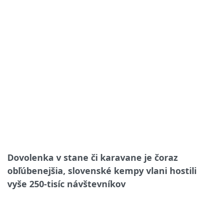
Dovolenka v stane či karavane je čoraz
obľúbenejšia, slovenské kempy vlani hostili
vyše 250-tisíc návštevníkov