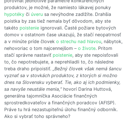
porovnať jednotlivé parametre konkurenčných
produktov, je možné, že namiesto lákavej ponuky
hypotéky
či
úveru
sa nevýhodne zadlžíte. Drahšia
poistka by zas tiež nemala byť dôvodom, aby ste
takéto
poistenie
ignorovali. Časté požiare bytových
domov v ostatnom čase ukazujú, že stačí neopatrnosť
a v minúte príde človek
o strechu nad hlavou
, nábytok,
nehovoriac o tom najcennejšom –
o živote
. Pritom
stačí správne nastaviť
poistenie
, aby ste nepoisťovali
to, čo nepotrebujete, a neprehliadli to, čo následne
treba draho pripoistiť.
„Bežný človek však nemá šancu
vyznať sa v stovkách produktov, z ktorých si možno
dnes na Slovensku vyberať. Tie, ako aj ich podmienky,
sa navyše neustále menia,“
hovorí Darina Huttová,
generálna tajomníčka Asociácie finančných
sprostredkovateľov a finančných poradcov (AFISP).
Práve tu hrá nezastupiteľnú úlohu finančný odborník.
Ako si vybrať toho správneho?