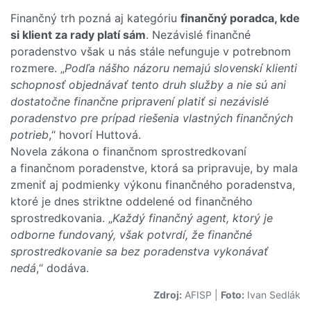
Finančný trh pozná aj kategóriu
finančný poradca, kde
si klient za rady platí sám
. Nezávislé finančné
poradenstvo však u nás stále nefunguje v potrebnom
rozmere. „
Podľa nášho názoru nemajú slovenskí klienti
schopnosť objednávať tento druh služby a nie sú ani
dostatočne finančne pripravení platiť si nezávislé
poradenstvo pre prípad riešenia vlastných finančných
potrieb
,“ hovorí Huttová.
Novela zákona o finančnom sprostredkovaní
a finančnom poradenstve, ktorá sa pripravuje, by mala
zmeniť aj podmienky výkonu finančného poradenstva,
ktoré je dnes striktne oddelené od finančného
sprostredkovania. „
Každý finančný agent, ktorý je
odborne fundovaný, však potvrdí, že finančné
sprostredkovanie sa bez poradenstva vykonávať
nedá
,“ dodáva.
Zdroj:
AFISP
|
Foto:
Ivan Sedlák