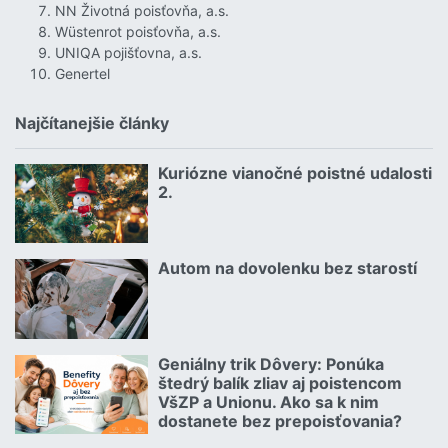
NN Životná poisťovňa, a.s.
Wüstenrot poisťovňa, a.s.
UNIQA pojišťovna, a.s.
Genertel
Najčítanejšie články
Kuriózne vianočné poistné udalosti
18.12.2024 | | redakcia
2.
Čítať viac o Kuriózne vianočné poistné udalosti 2.
Autom na dovolenku bez starostí
02.07.2026 |
Čítať viac o Autom na dovolenku bez starostí
Geniálny trik Dôvery: Ponúka
06.07.2026 | | redakcia
štedrý balík zliav aj poistencom
VšZP a Unionu. Ako sa k nim
dostanete bez prepoisťovania?