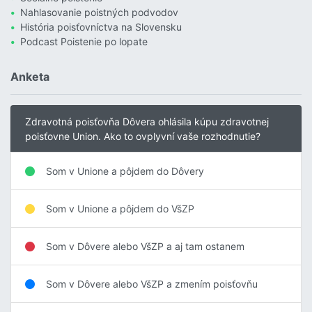
Nahlasovanie poistných podvodov
História poisťovníctva na Slovensku
Podcast Poistenie po lopate
Anketa
Zdravotná poisťovňa Dôvera ohlásila kúpu zdravotnej
poisťovne Union. Ako to ovplyvní vaše rozhodnutie?
Som v Unione a pôjdem do Dôvery
Som v Unione a pôjdem do VšZP
Som v Dôvere alebo VšZP a aj tam ostanem
Som v Dôvere alebo VšZP a zmením poisťovňu