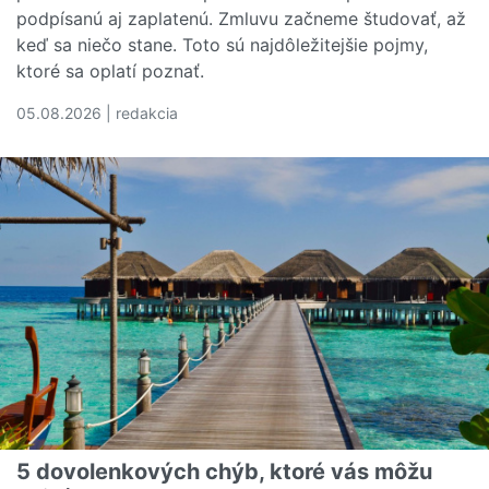
podpísanú aj zaplatenú. Zmluvu začneme študovať, až
keď sa niečo stane. Toto sú najdôležitejšie pojmy,
ktoré sa oplatí poznať.
05.08.2026 | redakcia
Čítať viac o Rozumiete svojej poistnej zmluve? Tieto poj
5 dovolenkových chýb, ktoré vás môžu