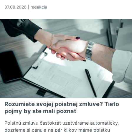
07.08.2026 | redakcia
Čítať viac o Náklady na zdravotnú starostlivosť sú v U
Rozumiete svojej poistnej zmluve? Tieto
pojmy by ste mali poznať
Poistnú zmluvu častokrát uzatvárame automaticky,
pozrieme si cenu a na pár klikov máme poistku