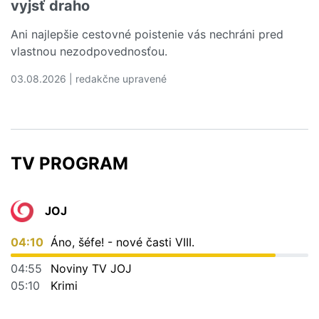
vyjsť draho
Ani najlepšie cestovné poistenie vás nechráni pred
vlastnou nezodpovednosťou.
03.08.2026 | redakčne upravené
Čítať viac o 5 dovolenkových chýb, ktoré vás môžu vyjs
TV PROGRAM
JOJ
04:10
Áno, šéfe! - nové časti VIII.
04:55
Noviny TV JOJ
05:10
Krimi