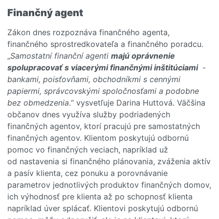
Finančný agent
Zákon dnes rozpoznáva finančného agenta,
finančného sprostredkovateľa a finančného poradcu.
„
Samostatní finanční agenti
majú oprávnenie
spolupracovať s viacerými finančnými inštitúciami
-
bankami, poisťovňami, obchodníkmi s cennými
papiermi, správcovskými spoločnosťami a podobne
bez obmedzenia
.“ vysvetľuje Darina Huttová. Väčšina
občanov dnes využíva služby podriadených
finančných agentov, ktorí pracujú pre samostatných
finančných agentov. Klientom poskytujú odbornú
pomoc vo finančných veciach, napríklad už
od nastavenia si finančného plánovania, zváženia aktív
a pasív klienta, cez ponuku a porovnávanie
parametrov jednotlivých produktov finančných domov,
ich výhodnosť pre klienta až po schopnosť klienta
napríklad úver splácať. Klientovi poskytujú odbornú