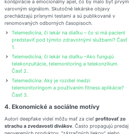
konšpirácie a emocionálny apel, čo by malo byť prvým
varovným signálom. Skutočné lekárske objavy
prechádzajú prísnymi testami a sú publikované v
renomovaných odborných časopisoch.
Telemedicína, či lekár na diaľku – čo si má pacient
predstaviť pod týmito zdravotnými službami? Časť
1.
Telemedicína, či lekár na diaľku –Ako fungujú
telekonzultácie, telemonitoring a telekonzílium.
Časť 2.
Telemedicína: Aký je rozdiel medzi
telemonitoringom a používaním fitness aplikácie?
Časť 3.
4. Ekonomické a sociálne motívy
Autori deepfake videí môžu mať za cieľ
profitovať zo
strachu a zvedavosti divákov
. Často propagujú predaj
neoverených produktov, "zázračných liekov" alebo