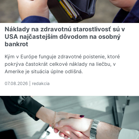
Náklady na zdravotnú starostlivosť sú v
USA najčastejším dôvodom na osobný
bankrot
Kým v Európe funguje zdravotné poistenie, ktoré
pokrýva častokrát celkové náklady na liečbu, v
Amerike je situácia úplne odlišná.
07.08.2026 | redakcia
Čítať viac o Náklady na zdravotnú starostlivosť sú v U