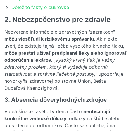
Dôležité fakty o cukrovke
2. Nebezpečenstvo pre zdravie
Neoverené informácie o zdravotných "zázrakoch"
môžu viesť ľudí k rizikovému správaniu
. Ak niekto
uverí, že existuje tajná liečba vysokého krvného tlaku,
môže prestať užívať predpísané lieky alebo ignorovať
odporúčania lekárov.
„Vysoký krvný tlak je vážny
zdravotný problém, ktorý si vyžaduje odbornú
starostlivosť a správne liečebné postupy,“
upozorňuje
hovorkyňa zdravotnej poisťovne Union, Beáta
Dupaľová Ksenzsighová.
3. Absencia dôveryhodných zdrojov
Videá šíriace takéto tvrdenia často
neobsahujú
konkrétne vedecké dôkazy
, odkazy na štúdie alebo
potvrdenie od odborníkov. Často sa spoliehajú na