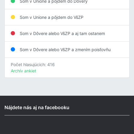
Som v Unione a pôjdem do Dôvery
Som v Unione a pôjdem do VšZP
Som v Dôvere alebo VšZP a aj tam ostanem
Som v Dôvere alebo VšZP a zmením poisťovňu
Počet hlasujúcich: 416
Archív ankiet
Nájdete nás aj na facebooku