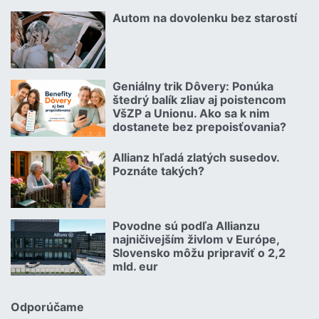
Čítať viac o Kuriózne vianočné poistné udalosti 2.
Autom na dovolenku bez starostí
02.07.2026 |
Čítať viac o Autom na dovolenku bez starostí
Geniálny trik Dôvery: Ponúka
06.07.2026 | | redakcia
štedrý balík zliav aj poistencom
VšZP a Unionu. Ako sa k nim
dostanete bez prepoisťovania?
Čítať viac o Geniálny trik Dôvery: Ponúka štedrý balík zliav aj p
Allianz hľadá zlatých susedov.
08.07.2026 |
Poznáte takých?
Čítať viac o Allianz hľadá zlatých susedov. Poznáte takých?
Povodne sú podľa Allianzu
23.07.2026 |
najničivejším živlom v Európe,
Slovensko môžu pripraviť o 2,2
mld. eur
Čítať viac o Povodne sú podľa Allianzu najničivejším živlom v Euró
Odporúčame