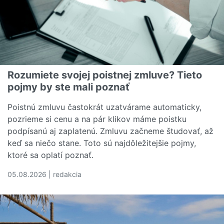
Rozumiete svojej poistnej zmluve? Tieto
pojmy by ste mali poznať
Poistnú zmluvu častokrát uzatvárame automaticky,
pozrieme si cenu a na pár klikov máme poistku
podpísanú aj zaplatenú. Zmluvu začneme študovať, až
keď sa niečo stane. Toto sú najdôležitejšie pojmy,
ktoré sa oplatí poznať.
05.08.2026 | redakcia
Čítať viac o Rozumiete svojej poistnej zmluve? Tieto poj