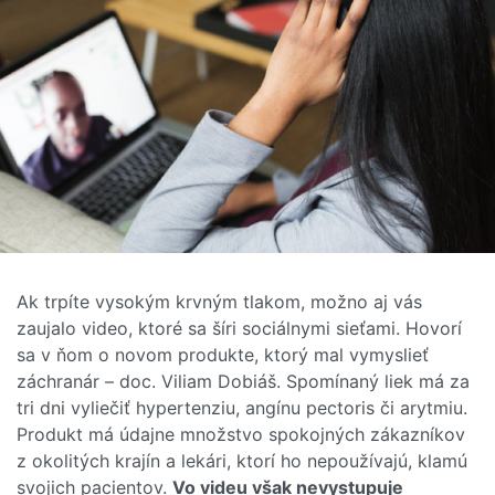
Ak trpíte vysokým krvným tlakom, možno aj vás
zaujalo video, ktoré sa šíri sociálnymi sieťami. Hovorí
sa v ňom o novom produkte, ktorý mal vymyslieť
záchranár – doc. Viliam Dobiáš. Spomínaný liek má za
tri dni vyliečiť hypertenziu, angínu pectoris či arytmiu.
Produkt má údajne množstvo spokojných zákazníkov
z okolitých krajín a lekári, ktorí ho nepoužívajú, klamú
svojich pacientov.
Vo videu však nevystupuje