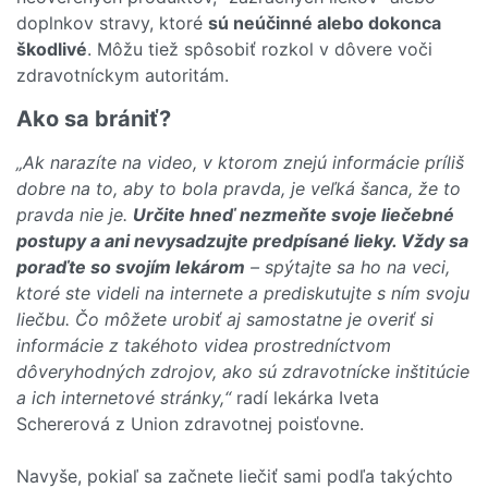
doplnkov stravy, ktoré
sú neúčinné alebo dokonca
škodlivé
. Môžu tiež spôsobiť rozkol v dôvere voči
zdravotníckym autoritám.
Ako sa brániť?
„Ak narazíte na video, v ktorom znejú informácie príliš
dobre na to, aby to bola pravda, je veľká šanca, že to
pravda nie je.
Určite hneď nezmeňte svoje liečebné
postupy a ani nevysadzujte predpísané lieky. Vždy sa
poraďte so svojím lekárom
– spýtajte sa ho na veci,
ktoré ste videli na internete a prediskutujte s ním svoju
liečbu. Čo môžete urobiť aj samostatne je overiť si
informácie z takéhoto videa prostredníctvom
dôveryhodných zdrojov, ako sú zdravotnícke inštitúcie
a ich internetové stránky,“
radí lekárka Iveta
Schererová z Union zdravotnej poisťovne.
Navyše, pokiaľ sa začnete liečiť sami podľa takýchto