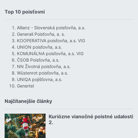
Top 10 poisťovní
Allianz - Slovenská poisťovňa, a.s.
Generali Poisťovňa, a. s.
KOOPERATIVA poisťovňa, a.s. VIG
UNION poisťovňa, a.s.
KOMUNÁLNA poisťovňa, a.s. VIG
ČSOB Poisťovňa, a.s.
NN Životná poisťovňa, a.s.
Wüstenrot poisťovňa, a.s.
UNIQA pojišťovna, a.s.
Genertel
Najčítanejšie články
Kuriózne vianočné poistné udalosti
18.12.2024 | | redakcia
2.