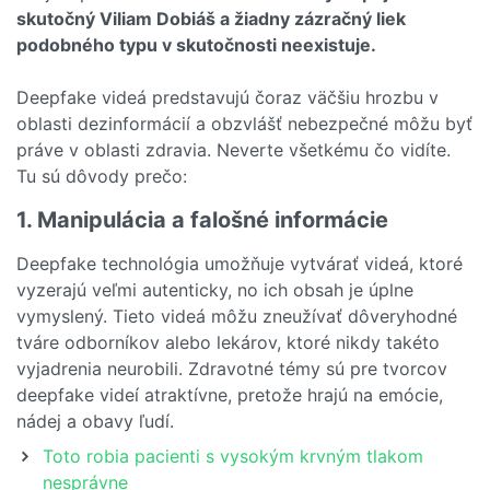
skutočný Viliam Dobiáš a žiadny zázračný liek
podobného typu v skutočnosti neexistuje.
Deepfake videá predstavujú čoraz väčšiu hrozbu v
oblasti dezinformácií a obzvlášť nebezpečné môžu byť
práve v oblasti zdravia. Neverte všetkému čo vidíte.
Tu sú dôvody prečo:
1. Manipulácia a falošné informácie
Deepfake technológia umožňuje vytvárať videá, ktoré
vyzerajú veľmi autenticky, no ich obsah je úplne
vymyslený. Tieto videá môžu zneužívať dôveryhodné
tváre odborníkov alebo lekárov, ktoré nikdy takéto
vyjadrenia neurobili. Zdravotné témy sú pre tvorcov
deepfake videí atraktívne, pretože hrajú na emócie,
nádej a obavy ľudí.
Toto robia pacienti s vysokým krvným tlakom
nesprávne