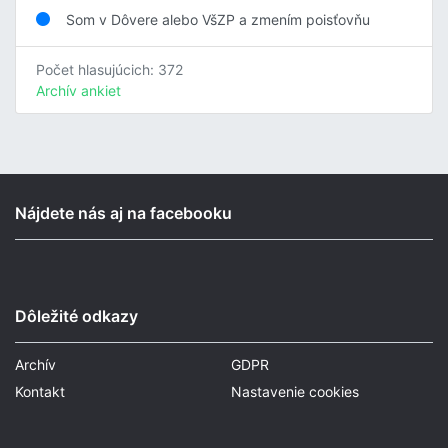
Som v Dôvere alebo VšZP a zmením poisťovňu
Počet hlasujúcich: 372
Archív ankiet
Nájdete nás aj na facebooku
Dôležité odkazy
Archív
GDPR
Kontakt
Nastavenie cookies