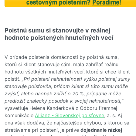
Poistnú sumu si stanovujte v reálnej
hodnote poistených hnuteľných vecí
V prípade poistenia domácnosti by poistná suma,
ktorú si klient stanovuje sám, mala zahŕňať reálnu
hodnotu všetkých hnuteľných vecí, ktoré si chce klient
poistiť.
„Pri poistení nehnuteľnosti výšku poistnej sumy
stanovuje poisťovňa, pričom klient si túto sumu môže
zvýšiť, alebo naopak znížiť o 20 %, prípadne môže
predložiť znalecký posudok k svojej nehnuteľnosti,“
vysvetľuje Helena Kanderková z Odboru firemnej
komunikácie
Allianz - Slovenskej poisťovne
, a. s. Aj
ona však dodáva, že najčastejšou chybou, s ktorou sa
stretávame pri poistení, je práve
dojednanie nízkej