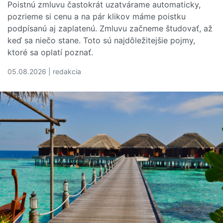
Poistnú zmluvu častokrát uzatvárame automaticky,
pozrieme si cenu a na pár klikov máme poistku
podpísanú aj zaplatenú. Zmluvu začneme študovať, až
keď sa niečo stane. Toto sú najdôležitejšie pojmy,
ktoré sa oplatí poznať.
05.08.2026 | redakcia
Čítať viac o Rozumiete svojej poistnej zmluve? Tieto poj