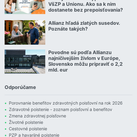
VšZP a Unionu. Ako sa k nim
dostanete bez prepoisťovania?
Čítať viac o Geniálny trik Dôvery: Ponúka štedrý balík zliav aj p
Allianz hľadá zlatých susedov.
08.07.2026 |
Poznáte takých?
Čítať viac o Allianz hľadá zlatých susedov. Poznáte takých?
Povodne sú podľa Allianzu
23.07.2026 |
najničivejším živlom v Európe,
Slovensko môžu pripraviť o 2,2
mld. eur
Čítať viac o Povodne sú podľa Allianzu najničivejším živlom v Euró
Odporúčame
Porovnanie benefitov zdravotných poisťovní na rok 2026
Zdravotné poistenie - zoznam poisťovní a benefitov
Zmena zdravotnej poisťovne
Životné poistenie
Cestovné poistenie
PZP a havarijné poistenie