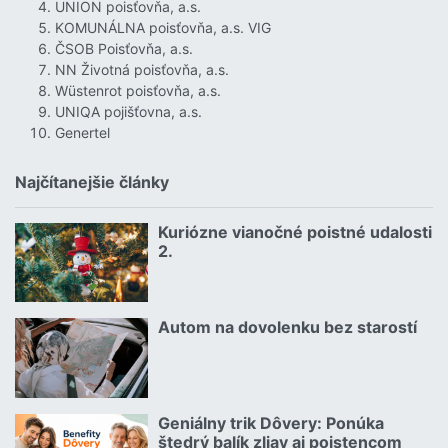
UNION poisťovňa, a.s.
KOMUNÁLNA poisťovňa, a.s. VIG
ČSOB Poisťovňa, a.s.
NN Životná poisťovňa, a.s.
Wüstenrot poisťovňa, a.s.
UNIQA pojišťovna, a.s.
Genertel
Najčítanejšie články
Kuriózne vianočné poistné udalosti
18.12.2024 | | redakcia
2.
Čítať viac o Kuriózne vianočné poistné udalosti 2.
Autom na dovolenku bez starostí
02.07.2026 |
Čítať viac o Autom na dovolenku bez starostí
Geniálny trik Dôvery: Ponúka
06.07.2026 | | redakcia
štedrý balík zliav aj poistencom