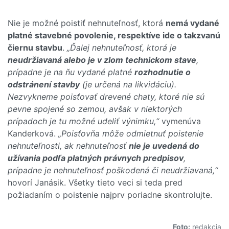
Nie je možné poistiť nehnuteľnosť, ktorá
nemá vydané
platné stavebné povolenie, respektíve ide o takzvanú
čiernu stavbu
.
„Ďalej nehnuteľnosť, ktorá je
neudržiavaná alebo je v zlom technickom stave
,
prípadne je na ňu vydané platné
rozhodnutie o
odstránení stavby
(je určená na likvidáciu).
Nezvykneme poisťovať drevené chaty, ktoré nie sú
pevne spojené so zemou, avšak v niektorých
prípadoch je tu možné udeliť výnimku,“
vymenúva
Kanderková.
„Poisťovňa môže odmietnuť poistenie
nehnuteľnosti, ak nehnuteľnosť
nie je uvedená do
užívania podľa platných právnych predpisov
,
prípadne je nehnuteľnosť poškodená či neudržiavaná,“
hovorí Janásik. Všetky tieto veci si teda pred
požiadaním o poistenie najprv poriadne skontrolujte.
Foto:
redakcia