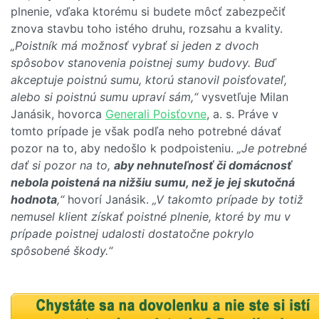
plnenie, vďaka ktorému si budete môcť zabezpečiť
znova stavbu toho istého druhu, rozsahu a kvality.
„Poistník má možnosť vybrať si jeden z dvoch
spôsobov stanovenia poistnej sumy budovy. Buď
akceptuje poistnú sumu, ktorú stanovil poisťovateľ,
alebo si poistnú sumu upraví sám,“
vysvetľuje Milan
Janásik, hovorca
Generali Poisťovne
, a. s. Práve v
tomto prípade je však podľa neho potrebné dávať
pozor na to, aby nedošlo k podpoisteniu.
„Je potrebné
dať si pozor na to,
aby nehnuteľnosť či domácnosť
nebola poistená na nižšiu sumu, než je jej skutočná
hodnota
,“
hovorí Janásik.
„V takomto prípade by totiž
nemusel klient získať poistné plnenie, ktoré by mu v
prípade poistnej udalosti dostatočne pokrylo
spôsobené škody.“