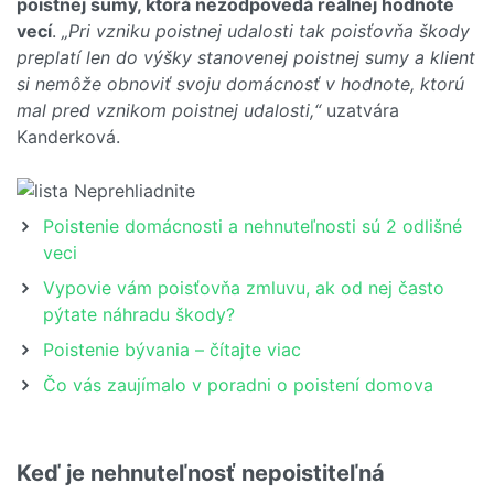
poistnej sumy, ktorá nezodpovedá reálnej hodnote
vecí
.
„Pri vzniku poistnej udalosti tak poisťovňa škody
preplatí len do výšky stanovenej poistnej sumy a klient
si nemôže obnoviť svoju domácnosť v hodnote, ktorú
mal pred vznikom poistnej udalosti,“
uzatvára
Kanderková.
Poistenie domácnosti a nehnuteľnosti sú 2 odlišné
veci
Vypovie vám poisťovňa zmluvu, ak od nej často
pýtate náhradu škody?
Poistenie bývania – čítajte viac
Čo vás zaujímalo v poradni o poistení domova
Keď je nehnuteľnosť nepoistiteľná