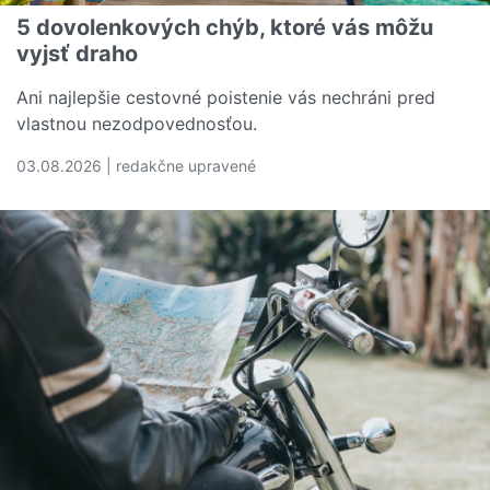
5 dovolenkových chýb, ktoré vás môžu
vyjsť draho
Ani najlepšie cestovné poistenie vás nechráni pred
vlastnou nezodpovednosťou.
03.08.2026 | redakčne upravené
Čítať viac o 5 dovolenkových chýb, ktoré vás môžu vyjs