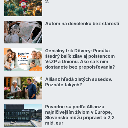
2.
Čítať viac o Kuriózne vianočné poistné udalosti 2.
Autom na dovolenku bez starostí
02.07.2026 |
Čítať viac o Autom na dovolenku bez starostí
Geniálny trik Dôvery: Ponúka
06.07.2026 | | redakcia
štedrý balík zliav aj poistencom
VšZP a Unionu. Ako sa k nim
dostanete bez prepoisťovania?
Čítať viac o Geniálny trik Dôvery: Ponúka štedrý balík zliav aj p
Allianz hľadá zlatých susedov.
08.07.2026 |
Poznáte takých?
Čítať viac o Allianz hľadá zlatých susedov. Poznáte takých?
Povodne sú podľa Allianzu
23.07.2026 |
najničivejším živlom v Európe,
Slovensko môžu pripraviť o 2,2
mld. eur