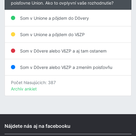
poisťovne Union. Ako to ovplyvní vaše rozhodnutie?
Som v Unione a pôjdem do Dôvery
Som v Unione a pôjdem do VšZP
Som v Dôvere alebo VšZP a aj tam ostanem
Som v Dôvere alebo VšZP a zmením poisťovňu
Počet hlasujúcich: 387
Archív ankiet
Nájdete nás aj na facebooku