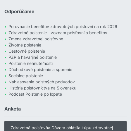
Čítať viac o Povodne sú podľa Allianzu najničivejším živlom v Euró
Odporúčame
Porovnanie benefitov zdravotných poisťovní na rok 2026
Zdravotné poistenie - zoznam poisťovní a benefitov
Zmena zdravotnej poisťovne
Životné poistenie
Cestovné poistenie
PZP a havarijné poistenie
Poistenie nehnuteľnosti
Dôchodkové poistenie a sporenie
Sociálne poistenie
Nahlasovanie poistných podvodov
História poisťovníctva na Slovensku
Podcast Poistenie po lopate
Anketa
Zdravotná poisťovňa Dôvera ohlásila kúpu zdravotnej