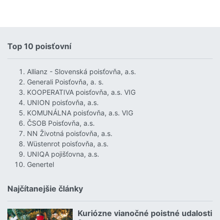
Top 10 poisťovní
Allianz - Slovenská poisťovňa, a.s.
Generali Poisťovňa, a. s.
KOOPERATIVA poisťovňa, a.s. VIG
UNION poisťovňa, a.s.
KOMUNÁLNA poisťovňa, a.s. VIG
ČSOB Poisťovňa, a.s.
NN Životná poisťovňa, a.s.
Wüstenrot poisťovňa, a.s.
UNIQA pojišťovna, a.s.
Genertel
Najčítanejšie články
Kuriózne vianočné poistné udalosti
18.12.2024 | | redakcia