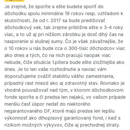
Je zrejmé, že sporíte a ešte budete sporiť do
dôchodku spolu minimálne 19 rokov resp. vzhľadom k
skutočnosti, že od r. 2017 sa bude predlžovať
dôchodkový vek, tak zrejme približne ešte o 3-4 roky
viac, a to už aj pri nižšom zárobku je dosť dlhý čas na
nasporenie si slušnej sumy. Čo je však závažnejšie, že
o 10 rokov u nás bude cca o 300-tisíc dôchodcov viac
ako dnes a tých, čo na nich pracujú naopak viac
nebude, čiže situácia 1.piliera bude ešte zložitejšia ako
dnes. Je to len vaše rozhodnutie a naviac vám
doporučujeme zvážiť stabilitu vášho zamestnania,
prípadný rast miezd ako aj zdravotný stav. Rovnako je
vhodné pouvažovať nad tým, v ktorom dôchodkovom
fonde sporíte a či predsa len nejakú, vo vašom prípade
menšiu časť úspor nedať do niektorého
negarantovaného DF, ktoré majú predsa len lepšiu
výkonnosť ako dlhopisový garantovaný fond, i keď s
rizikom možných výkyvov, čiže aj prechodnej straty.