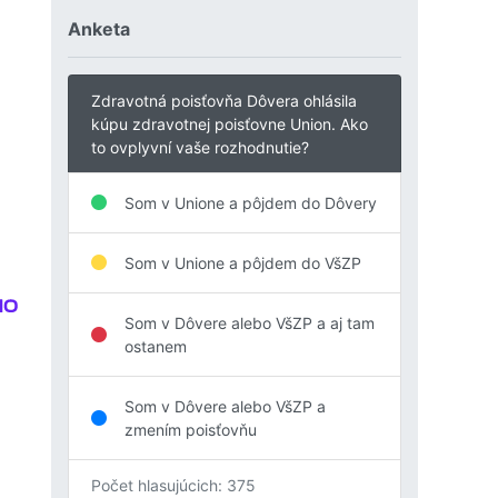
Anketa
Zdravotná poisťovňa Dôvera ohlásila
kúpu zdravotnej poisťovne Union. Ako
to ovplyvní vaše rozhodnutie?
Som v Unione a pôjdem do Dôvery
Som v Unione a pôjdem do VšZP
Som v Dôvere alebo VšZP a aj tam
ostanem
Som v Dôvere alebo VšZP a
zmením poisťovňu
Počet hlasujúcich: 375