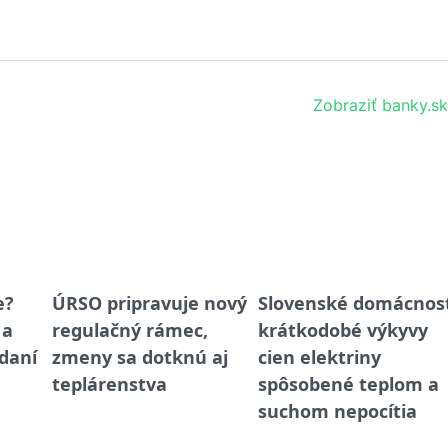
Zobraziť banky.sk
e?
ÚRSO pripravuje nový
Slovenské domácnost
 a
regulačný rámec,
krátkodobé výkyvy
 daní
zmeny sa dotknú aj
cien elektriny
teplárenstva
spôsobené teplom a
suchom nepocítia