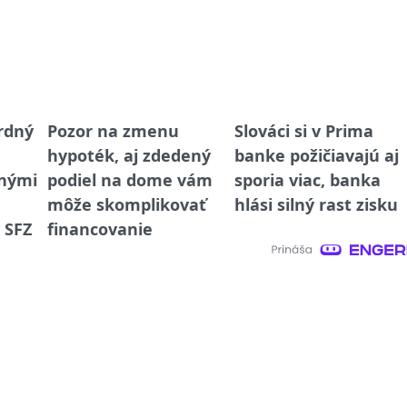
ordný
Pozor na zmenu
Slováci si v Prima
hypoték, aj zdedený
banke požičiavajú aj
nými
podiel na dome vám
sporia viac, banka
môže skomplikovať
hlási silný rast zisku
 SFZ
financovanie