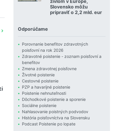
živlom v Európe,
Slovensko môžu
pripraviť o 2,2 mld. eur
Čítať viac o Povodne sú podľa Allianzu najničivejším živlom
Odporúčame
Porovnanie benefitov zdravotných
poisťovní na rok 2026
Zdravotné poistenie - zoznam poisťovní a
benefitov
Zmena zdravotnej poisťovne
Životné poistenie
Cestovné poistenie
PZP a havarijné poistenie
i
Poistenie nehnuteľnosti
Dôchodkové poistenie a sporenie
Sociálne poistenie
Nahlasovanie poistných podvodov
História poisťovníctva na Slovensku
Podcast Poistenie po lopate