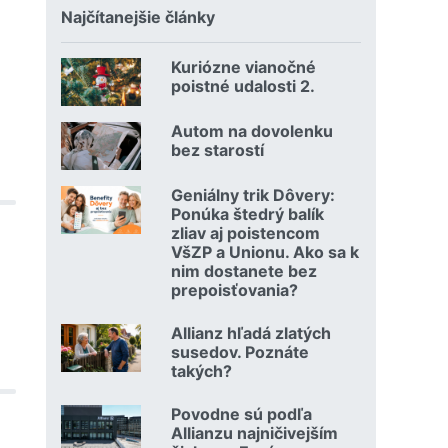
Najčítanejšie články
Kuriózne vianočné
18.12.2024 | | redakcia
poistné udalosti 2.
Čítať viac o Kuriózne vianočné poistné udalosti 2.
Autom na dovolenku
02.07.2026 |
bez starostí
Čítať viac o Autom na dovolenku bez starostí
Geniálny trik Dôvery:
06.07.2026 | | redakcia
Ponúka štedrý balík
zliav aj poistencom
VšZP a Unionu. Ako sa k
nim dostanete bez
prepoisťovania?
Čítať viac o Geniálny trik Dôvery: Ponúka štedrý balík zli
Allianz hľadá zlatých
08.07.2026 |
susedov. Poznáte
takých?
Čítať viac o Allianz hľadá zlatých susedov. Poznáte takých
Povodne sú podľa
23.07.2026 |
Allianzu najničivejším