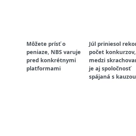
Môžete prísť o
Júl priniesol rek
peniaze, NBS varuje
počet konkurzov,
pred konkrétnymi
medzi skrachova
platformami
je aj spoločnosť
spájaná s kauzou