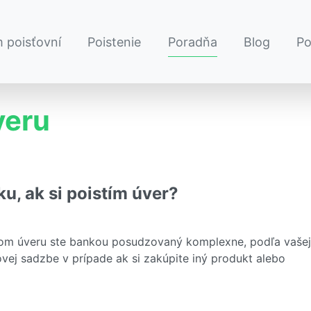
 poisťovní
Poistenie
Poradňa
Blog
P
veru
u, ak si poistím úver?
skom úveru ste bankou posudzovaný komplexne, podľa vašej
vej sadzbe v prípade ak si zakúpite iný produkt alebo