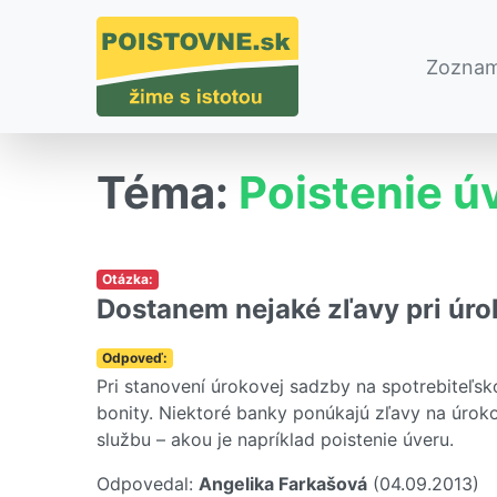
Zoznam
Téma:
Poistenie ú
Otázka:
Dostanem nejaké zľavy pri úrok
Odpoveď:
Pri stanovení úrokovej sadzby na spotrebiteľ
bonity. Niektoré banky ponúkajú zľavy na úroko
službu – akou je napríklad poistenie úveru.
Odpovedal:
Angelika Farkašová
(04.09.2013)