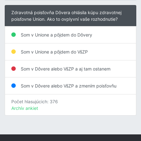
Zdravotná poisťovňa Dôvera ohlásila kúpu zdravotnej
poisťovne Union. Ako to ovplyvní vaše rozhodnutie?
Som v Unione a pôjdem do Dôvery
Som v Unione a pôjdem do VšZP
Som v Dôvere alebo VšZP a aj tam ostanem
Som v Dôvere alebo VšZP a zmením poisťovňu
Počet hlasujúcich: 376
Archív ankiet