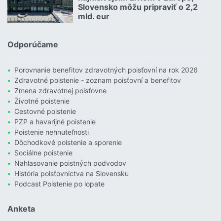
Slovensko môžu pripraviť o 2,2
mld. eur
Čítať viac o Povodne sú podľa Allianzu najničivejším živlom v Euró
Odporúčame
Porovnanie benefitov zdravotných poisťovní na rok 2026
Zdravotné poistenie - zoznam poisťovní a benefitov
Zmena zdravotnej poisťovne
Životné poistenie
Cestovné poistenie
PZP a havarijné poistenie
Poistenie nehnuteľnosti
Dôchodkové poistenie a sporenie
Sociálne poistenie
Nahlasovanie poistných podvodov
História poisťovníctva na Slovensku
Podcast Poistenie po lopate
Anketa