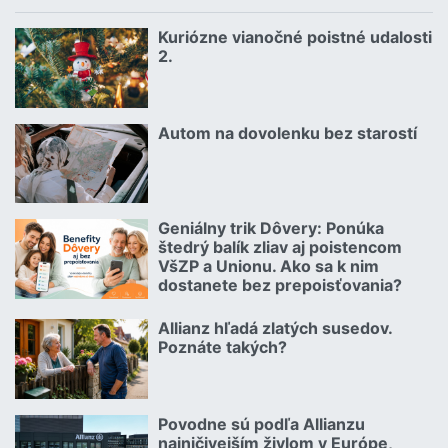
Kuriózne vianočné poistné udalosti
18.12.2024 | | redakcia
2.
Čítať viac o Kuriózne vianočné poistné udalosti 2.
Autom na dovolenku bez starostí
02.07.2026 |
Čítať viac o Autom na dovolenku bez starostí
Geniálny trik Dôvery: Ponúka
06.07.2026 | | redakcia
štedrý balík zliav aj poistencom
VšZP a Unionu. Ako sa k nim
dostanete bez prepoisťovania?
Čítať viac o Geniálny trik Dôvery: Ponúka štedrý balík zliav aj p
Allianz hľadá zlatých susedov.
08.07.2026 |
Poznáte takých?
Čítať viac o Allianz hľadá zlatých susedov. Poznáte takých?
Povodne sú podľa Allianzu
23.07.2026 |
najničivejším živlom v Európe,