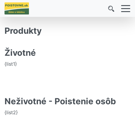
Produkty
Životné
{list1}
Neživotné - Poistenie osôb
{list2}