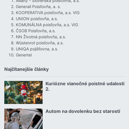
Allianz - Slovenská poisťovňa, a.s.
Generali Poisťovňa, a. s.
KOOPERATIVA poisťovňa, a.s. VIG
UNION poisťovňa, a.s.
KOMUNÁLNA poisťovňa, a.s. VIG
ČSOB Poisťovňa, a.s.
NN Životná poisťovňa, a.s.
Wüstenrot poisťovňa, a.s.
UNIQA pojišťovna, a.s.
Genertel
Najčítanejšie články
Kuriózne vianočné poistné udalosti
18.12.2024 | | redakcia
2.
Čítať viac o Kuriózne vianočné poistné udalosti 2.
Autom na dovolenku bez starostí
02.07.2026 |