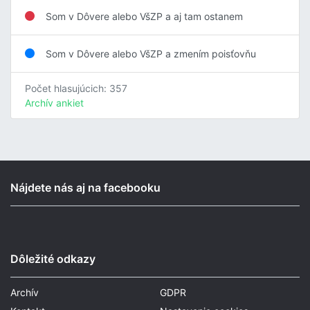
Som v Dôvere alebo VšZP a aj tam ostanem
Som v Dôvere alebo VšZP a zmením poisťovňu
Počet hlasujúcich: 357
Archív ankiet
Nájdete nás aj na facebooku
Dôležité odkazy
Archív
GDPR