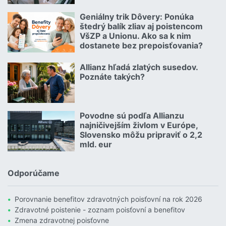
Čítať viac o Autom na dovolenku bez starostí
Geniálny trik Dôvery: Ponúka
06.07.2026 | | redakcia
štedrý balík zliav aj poistencom
VšZP a Unionu. Ako sa k nim
dostanete bez prepoisťovania?
Čítať viac o Geniálny trik Dôvery: Ponúka štedrý balík zliav aj p
Allianz hľadá zlatých susedov.
08.07.2026 |
Poznáte takých?
Čítať viac o Allianz hľadá zlatých susedov. Poznáte takých?
Povodne sú podľa Allianzu
23.07.2026 |
najničivejším živlom v Európe,
Slovensko môžu pripraviť o 2,2
mld. eur
Čítať viac o Povodne sú podľa Allianzu najničivejším živlom v Euró
Odporúčame
Porovnanie benefitov zdravotných poisťovní na rok 2026
Zdravotné poistenie - zoznam poisťovní a benefitov
Zmena zdravotnej poisťovne