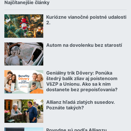
Najčítanejšie články
Kuriózne vianočné poistné udalosti
18.12.2024 | | redakcia
2.
Čítať viac o Kuriózne vianočné poistné udalosti 2.
Autom na dovolenku bez starostí
02.07.2026 |
Čítať viac o Autom na dovolenku bez starostí
Geniálny trik Dôvery: Ponúka
06.07.2026 | | redakcia
štedrý balík zliav aj poistencom
VšZP a Unionu. Ako sa k nim
dostanete bez prepoisťovania?
Čítať viac o Geniálny trik Dôvery: Ponúka štedrý balík zliav aj p
Allianz hľadá zlatých susedov.
08.07.2026 |
Poznáte takých?
Čítať viac o Allianz hľadá zlatých susedov. Poznáte takých?
Povodne sú podľa Allianzu
23.07.2026 |