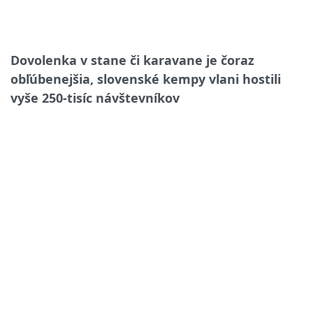
Dovolenka v stane či karavane je čoraz
obľúbenejšia, slovenské kempy vlani hostili
vyše 250-tisíc návštevníkov