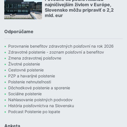
najničivejším živlom v Európe,
Slovensko môžu pripraviť o 2,2
mld. eur
Čítať viac o Povodne sú podľa Allianzu najničivejším živlom v Euró
Odporúčame
Porovnanie benefitov zdravotných poisťovní na rok 2026
Zdravotné poistenie - zoznam poisťovní a benefitov
Zmena zdravotnej poisťovne
Životné poistenie
Cestovné poistenie
PZP a havarijné poistenie
Poistenie nehnuteľnosti
Dôchodkové poistenie a sporenie
Sociálne poistenie
Nahlasovanie poistných podvodov
História poisťovníctva na Slovensku
Podcast Poistenie po lopate
Anketa