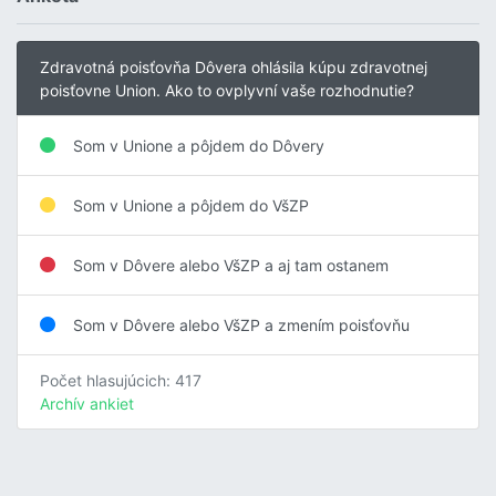
Zdravotná poisťovňa Dôvera ohlásila kúpu zdravotnej
poisťovne Union. Ako to ovplyvní vaše rozhodnutie?
Som v Unione a pôjdem do Dôvery
Som v Unione a pôjdem do VšZP
Som v Dôvere alebo VšZP a aj tam ostanem
Som v Dôvere alebo VšZP a zmením poisťovňu
Počet hlasujúcich: 417
Archív ankiet