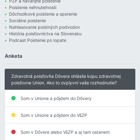
PZP a havarijné poistenie
Poistenie nehnuteľnosti
Dôchodkové poistenie a sporenie
Sociálne poistenie
Nahlasovanie poistných podvodov
História poisťovníctva na Slovensku
Podcast Poistenie po lopate
Anketa
Zdravotná poisťovňa Dôvera ohlásila kúpu zdravotnej
poisťovne Union. Ako to ovplyvní vaše rozhodnutie?
Som v Unione a pôjdem do Dôvery
Som v Unione a pôjdem do VšZP
Som v Dôvere alebo VšZP a aj tam ostanem