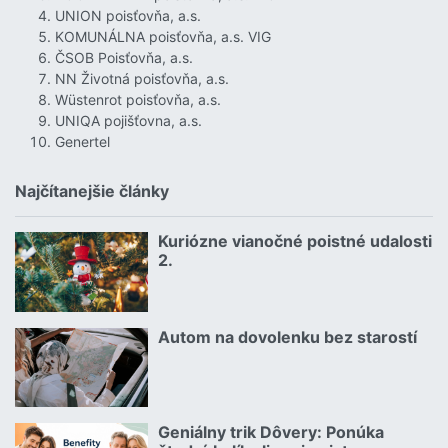
UNION poisťovňa, a.s.
KOMUNÁLNA poisťovňa, a.s. VIG
ČSOB Poisťovňa, a.s.
NN Životná poisťovňa, a.s.
Wüstenrot poisťovňa, a.s.
UNIQA pojišťovna, a.s.
Genertel
Najčítanejšie články
Kuriózne vianočné poistné udalosti
18.12.2024 | | redakcia
2.
Čítať viac o Kuriózne vianočné poistné udalosti 2.
Autom na dovolenku bez starostí
02.07.2026 |
Čítať viac o Autom na dovolenku bez starostí
Geniálny trik Dôvery: Ponúka
06.07.2026 | | redakcia