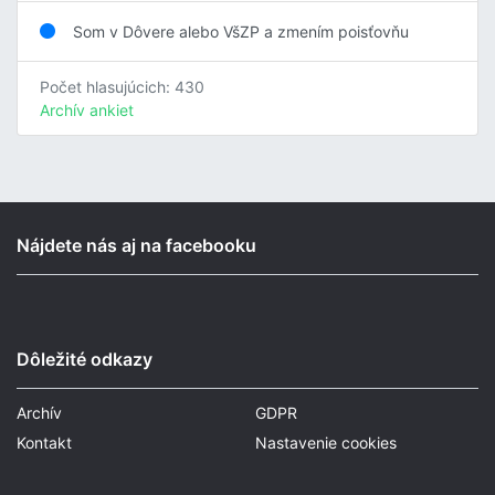
Som v Dôvere alebo VšZP a zmením poisťovňu
Počet hlasujúcich: 430
Archív ankiet
Nájdete nás aj na facebooku
Dôležité odkazy
Archív
GDPR
Kontakt
Nastavenie cookies