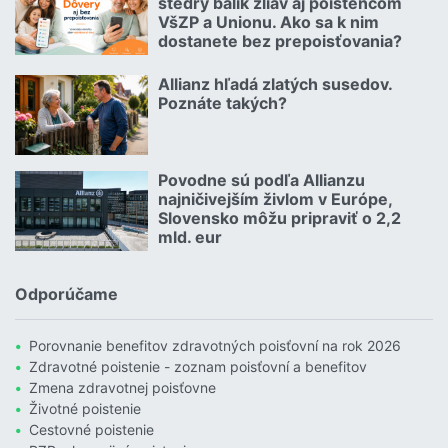
štedrý balík zliav aj poistencom
VšZP a Unionu. Ako sa k nim
dostanete bez prepoisťovania?
Čítať viac o Geniálny trik Dôvery: Ponúka štedrý balík zliav aj p
Allianz hľadá zlatých susedov.
08.07.2026 |
Poznáte takých?
Čítať viac o Allianz hľadá zlatých susedov. Poznáte takých?
Povodne sú podľa Allianzu
23.07.2026 |
najničivejším živlom v Európe,
Slovensko môžu pripraviť o 2,2
mld. eur
Čítať viac o Povodne sú podľa Allianzu najničivejším živlom v Euró
Odporúčame
Porovnanie benefitov zdravotných poisťovní na rok 2026
Zdravotné poistenie - zoznam poisťovní a benefitov
Zmena zdravotnej poisťovne
Životné poistenie
Cestovné poistenie