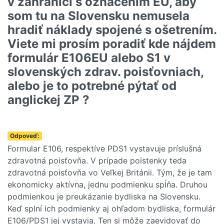
v zahraničí s označením EU, aby
som tu na Slovensku nemusela
hradiť náklady spojené s ošetrením.
Viete mi prosím poradiť kde nájdem
formulár E106EU alebo S1 v
slovenských zdrav. poisťovniach,
alebo je to potrebné pýtať od
anglickej ZP ?
Odpoveď:
Formular E106, respektíve PDS1 vystavuje príslušná
zdravotná poisťovňa. V prípade poistenky teda
zdravotná poisťovňa vo Veľkej Británii. Tým, že je tam
ekonomicky aktívna, jednu podmienku spĺňa. Druhou
podmienkou je preukázanie bydliska na Slovensku.
Keď splní ich podmienky aj ohľadom bydliska, formulár
E106/PDS1 jej vystavia. Ten si môže zaevidovať do