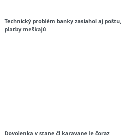
Technický problém banky zasiahol aj poštu,
platby meškajú
Dovolenka v stane či karavane je čoraz