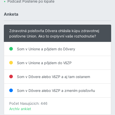
Podcast Poistenie po lopate
Anketa
Zdravotná poisťovňa Dôvera ohlásila kúpu zdravotnej
poisťovne Union. Ako to ovplyvní vaše rozhodnutie?
Som v Unione a pôjdem do Dôvery
Som v Unione a pôjdem do VšZP
Som v Dôvere alebo VšZP a aj tam ostanem
Som v Dôvere alebo VšZP a zmením poisťovňu
Počet hlasujúcich: 446
Archív ankiet