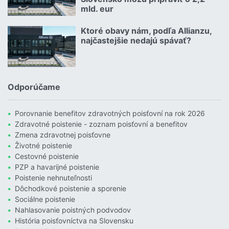
mld. eur
Čítať viac o Povodne sú podľa Allianzu najničivejším živlom v Euró
Ktoré obavy nám, podľa Allianzu,
30.07.2026 |
najčastejšie nedajú spávať?
Čítať viac o Ktoré obavy nám, podľa Allianzu, najčastejšie nedajú 
Odporúčame
Porovnanie benefitov zdravotných poisťovní na rok 2026
Zdravotné poistenie - zoznam poisťovní a benefitov
Zmena zdravotnej poisťovne
Životné poistenie
Cestovné poistenie
PZP a havarijné poistenie
Poistenie nehnuteľnosti
Dôchodkové poistenie a sporenie
Sociálne poistenie
Nahlasovanie poistných podvodov
História poisťovníctva na Slovensku