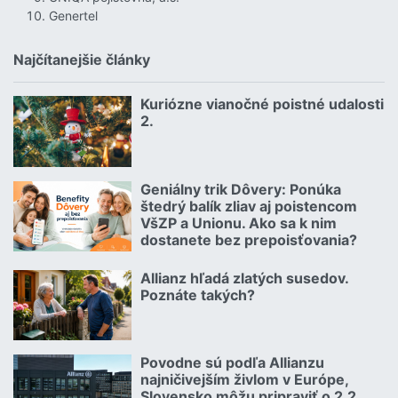
Genertel
Najčítanejšie články
Kuriózne vianočné poistné udalosti
18.12.2024 | | redakcia
2.
Čítať viac o Kuriózne vianočné poistné udalosti 2.
Geniálny trik Dôvery: Ponúka
06.07.2026 | | redakcia
štedrý balík zliav aj poistencom
VšZP a Unionu. Ako sa k nim
dostanete bez prepoisťovania?
Čítať viac o Geniálny trik Dôvery: Ponúka štedrý balík zliav aj p
Allianz hľadá zlatých susedov.
08.07.2026 |
Poznáte takých?
Čítať viac o Allianz hľadá zlatých susedov. Poznáte takých?
Povodne sú podľa Allianzu
23.07.2026 |
najničivejším živlom v Európe,
Slovensko môžu pripraviť o 2,2