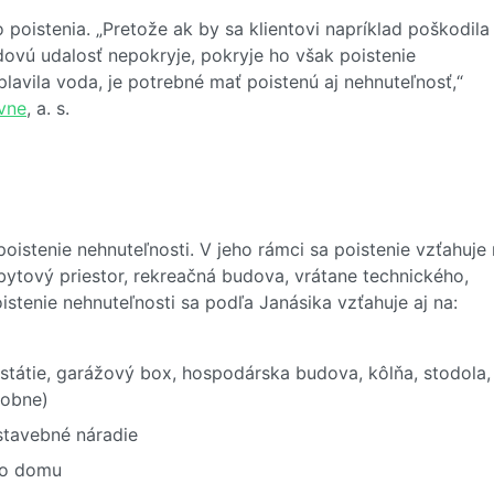
o poistenia. „Pretože ak by sa klientovi napríklad poškodila
odovú udalosť nepokryje, pokryje ho však poistenie
avila voda, je potrebné mať poistenú aj nehnuteľnosť,“
ovne
, a. s.
poistenie nehnuteľnosti. V jeho rámci sa poistenie vzťahuje
bytový priestor, rekreačná budova, vrátane technického,
stenie nehnuteľnosti sa podľa Janásika vzťahuje aj na:
 státie, garážový box, hospodárska budova, kôlňa, stodola,
dobne)
stavebné náradie
ho domu