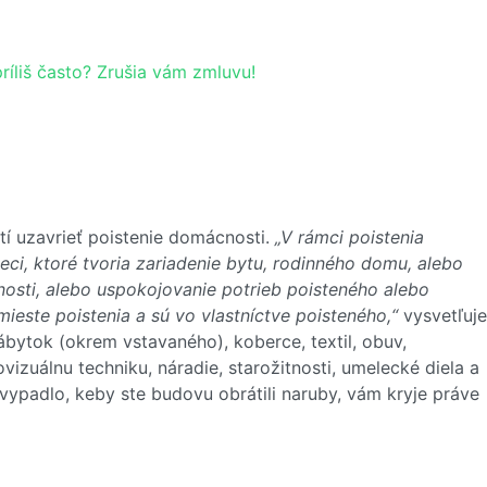
ríliš často? Zrušia vám zmluvu!
í uzavrieť poistenie domácnosti.
„V rámci poistenia
eci, ktoré tvoria zariadenie bytu, rodinného domu, alebo
osti, alebo uspokojovanie potrieb poisteného alebo
ieste poistenia a sú vo vlastníctve poisteného,“
vysvetľuje
bytok (okrem vstavaného), koberce, textil, obuv,
izuálnu techniku, náradie, starožitnosti, umelecké diela a
ypadlo, keby ste budovu obrátili naruby, vám kryje práve