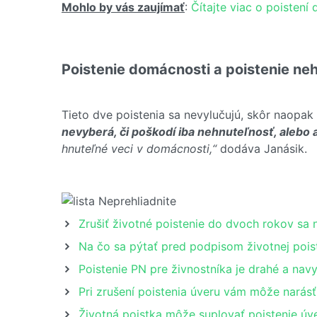
Mohlo by vás zaujímať
:
Čítajte viac o poistení
Poistenie domácnosti a poistenie neh
Tieto dve poistenia sa nevylučujú, skôr naopak
nevyberá, či poškodí iba nehnuteľnosť, alebo 
hnuteľné veci v domácnosti,“
dodáva Janásik.
Zrušiť životné poistenie do dvoch rokov sa 
Na čo sa pýtať pred podpisom životnej pois
Poistenie PN pre živnostníka je drahé a nav
Pri zrušení poistenia úveru vám môže narásť
Životná poistka môže suplovať poistenie úv