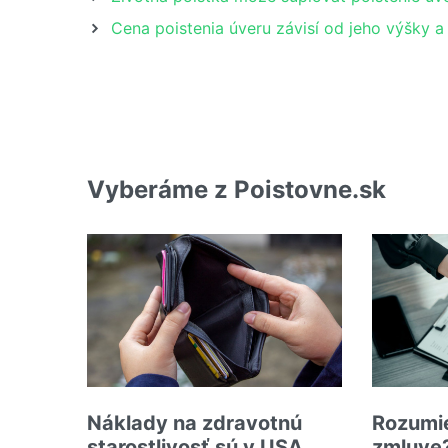
Cena poistenia úveru závisí od jeho výšky a 
Vyberáme z Poistovne.sk
Náklady na zdravotnú
Rozumie
starostlivosť sú v USA
zmluve?