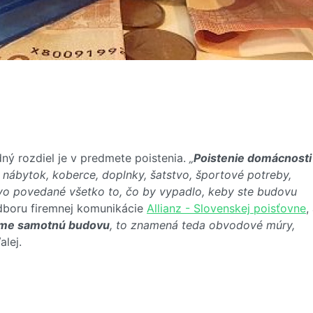
ný rozdiel je v predmete poistenia.
„
Poistenie domácnosti
d nábytok, koberce, doplnky, šatstvo, športové potreby,
ovo povedané všetko to, čo by vypadlo, keby ste budovu
dboru firemnej komunikácie
Allianz - Slovenskej poisťovne
,
jeme samotnú budovu
, to znamená teda obvodové múry,
alej.