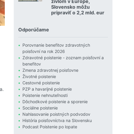
živlom v Európe,
Slovensko môžu
pripraviť o 2,2 mld. eur
Čítať viac o Povodne sú podľa Allianzu najničivejším živlom
Odporúčame
Porovnanie benefitov zdravotných
poisťovní na rok 2026
Zdravotné poistenie - zoznam poisťovní a
benefitov
Zmena zdravotnej poisťovne
Životné poistenie
Cestovné poistenie
 a.
PZP a havarijné poistenie
Poistenie nehnuteľnosti
Dôchodkové poistenie a sporenie
Sociálne poistenie
Nahlasovanie poistných podvodov
História poisťovníctva na Slovensku
Podcast Poistenie po lopate