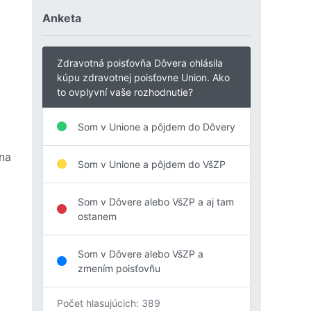
Anketa
Zdravotná poisťovňa Dôvera ohlásila
kúpu zdravotnej poisťovne Union. Ako
to ovplyvní vaše rozhodnutie?
Som v Unione a pôjdem do Dôvery
 na
Som v Unione a pôjdem do VšZP
Som v Dôvere alebo VšZP a aj tam
ostanem
Som v Dôvere alebo VšZP a
zmením poisťovňu
Počet hlasujúcich: 389