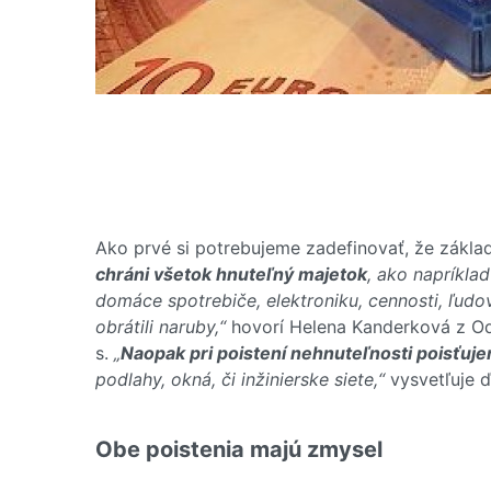
Ako prvé si potrebujeme zadefinovať, že základ
chráni všetok hnuteľný majetok
, ako napríkla
domáce spotrebiče, elektroniku, cennosti, ľud
obrátili naruby,“
hovorí Helena Kanderková z O
s.
„
Naopak pri poistení nehnuteľnosti poisťu
podlahy, okná, či inžinierske siete,“
vysvetľuje ď
Obe poistenia majú zmysel