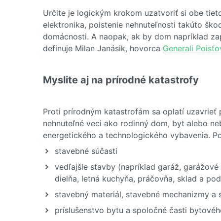
Určite je logickým krokom uzatvoriť si obe tiet
elektronika, poistenie nehnuteľnosti takúto šk
domácnosti. A naopak, ak by dom napríklad zapl
definuje Milan Janásik, hovorca
Generali Poisť
Myslite aj na prírodné katastrofy
Proti prírodným katastrofám sa oplatí uzavrieť 
nehnuteľné veci ako rodinný dom, byt alebo ne
energetického a technologického vybavenia. Poi
stavebné súčasti
vedľajšie stavby (napríklad garáž, garážové
dielňa, letná kuchyňa, práčovňa, sklad a po
stavebný materiál, stavebné mechanizmy a 
príslušenstvo bytu a spoločné časti bytové