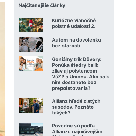
Najčítanejšie články
Kuriózne vianočné
18.12.2024 | | redakcia
poistné udalosti 2.
Čítať viac o Kuriózne vianočné poistné udalosti 2.
Autom na dovolenku
02.07.2026 |
bez starostí
Čítať viac o Autom na dovolenku bez starostí
Geniálny trik Dôvery:
06.07.2026 | | redakcia
Ponúka štedrý balík
zliav aj poistencom
VšZP a Unionu. Ako sa k
nim dostanete bez
prepoisťovania?
Čítať viac o Geniálny trik Dôvery: Ponúka štedrý balík zli
Allianz hľadá zlatých
08.07.2026 |
susedov. Poznáte
takých?
Čítať viac o Allianz hľadá zlatých susedov. Poznáte takých
Povodne sú podľa
23.07.2026 |
Allianzu najničivejším