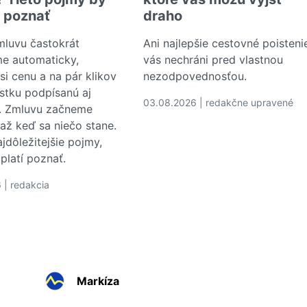
i poznať
draho
mluvu častokrát
Ani najlepšie cestovné poisteni
e automaticky,
vás nechráni pred vlastnou
si cenu a na pár klikov
nezodpovednosťou.
tku podpísanú aj
03.08.2026 | redakčne upravené
. Zmluvu začneme
Čítať viac o 5 dovolenkových c
 až keď sa niečo stane.
jdôležitejšie pojmy,
platí poznať.
sť sú v USA najčastejším dôvodom na osobný bankrot
 | redakcia
c o Rozumiete svojej poistnej zmluve? Tieto pojmy by ste m
Markíza