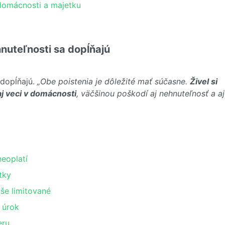
 domácnosti a majetku
nuteľnosti sa dopĺňajú
 dopĺňajú.
„Obe poistenia je dôležité mať súčasne.
Živel si
aj veci v domácnosti
, väčšinou poškodí aj nehnuteľnosť a aj
neoplatí
tky
yše limitované
 úrok
eru