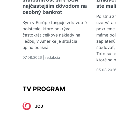
najčastejším dôvodom na
ste mal
osobný bankrot
Poistnú z
Kým v Európe funguje zdravotné
uzatváram
poistenie, ktoré pokrýva
pozrieme 
častokrát celkové náklady na
máme pois
liečbu, v Amerike je situácia
zaplatenú
úplne odlišná.
študovať,
Toto sú na
07.08.2026 | redakcia
ktoré sa o
Čítať viac o Náklady na zdravotnú starostlivo
05.08.2026
Čítať via
TV PROGRAM
JOJ