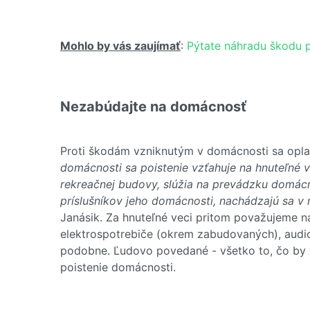
Mohlo by vás zaujímať
:
Pýtate náhradu škodu p
Nezabúdajte na domácnosť
Proti škodám vzniknutým v domácnosti sa oplat
domácnosti sa poistenie vzťahuje na hnuteľné v
rekreačnej budovy, slúžia na prevádzku domácn
príslušníkov jeho domácnosti, nachádzajú sa v m
Janásik. Za hnuteľné veci pritom považujeme ná
elektrospotrebiče (okrem zabudovaných), audiov
podobne. Ľudovo povedané - všetko to, čo by v
poistenie domácnosti.