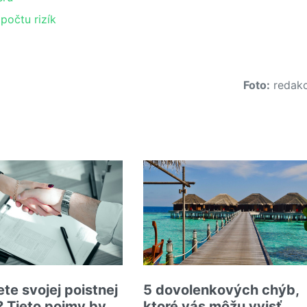
počtu rizík
Foto:
redakc
te svojej poistnej
5 dovolenkových chýb,
 Tieto pojmy by
ktoré vás môžu vyjsť