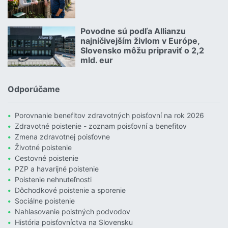
Čítať viac o Allianz hľadá zlatých susedov. Poznáte takých?
Povodne sú podľa Allianzu
23.07.2026 |
najničivejším živlom v Európe,
Slovensko môžu pripraviť o 2,2
mld. eur
Čítať viac o Povodne sú podľa Allianzu najničivejším živlom v Euró
Odporúčame
Porovnanie benefitov zdravotných poisťovní na rok 2026
Zdravotné poistenie - zoznam poisťovní a benefitov
Zmena zdravotnej poisťovne
Životné poistenie
Cestovné poistenie
PZP a havarijné poistenie
Poistenie nehnuteľnosti
Dôchodkové poistenie a sporenie
Sociálne poistenie
Nahlasovanie poistných podvodov
História poisťovníctva na Slovensku