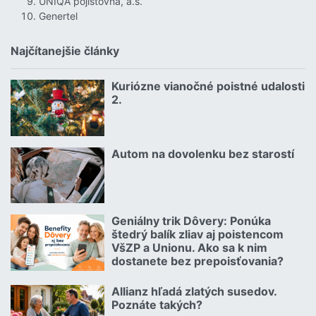
UNIQA pojišťovna, a.s.
Genertel
Najčítanejšie články
Kuriózne vianočné poistné udalosti
18.12.2024 | | redakcia
2.
Čítať viac o Kuriózne vianočné poistné udalosti 2.
Autom na dovolenku bez starostí
02.07.2026 |
Čítať viac o Autom na dovolenku bez starostí
Geniálny trik Dôvery: Ponúka
06.07.2026 | | redakcia
štedrý balík zliav aj poistencom
VšZP a Unionu. Ako sa k nim
dostanete bez prepoisťovania?
Čítať viac o Geniálny trik Dôvery: Ponúka štedrý balík zliav aj p
Allianz hľadá zlatých susedov.
08.07.2026 |
Poznáte takých?