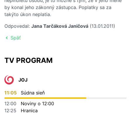
neplnoletú osobu, je to možné s tým, že v jeho mene
by konal jeho zákonný zástupca. Poplatky sa za
takýto úkon neplatia.
Odpovedal:
Jana Tarčáková Janičová
(13.01.2011)
Späť
TV PROGRAM
JOJ
11:05
Súdna sieň
12:00
Noviny o 12:00
12:25
Hranica