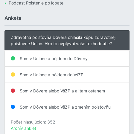
Podcast Poistenie po lopate
Anketa
Zdravotná poisťovňa Dôvera ohlásila kúpu zdravotnej
poisťovne Union. Ako to ovplyvní vaše rozhodnutie?
Som v Unione a pôjdem do Dôvery
Som v Unione a pôjdem do VšZP
Som v Dôvere alebo VšZP a aj tam ostanem
Som v Dôvere alebo VšZP a zmením poisťovňu
Počet hlasujúcich: 352
Archív ankiet